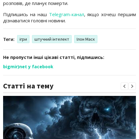
розповів, де планує померти.
Підпишись на наш
Telegram-канал
, якщо хочеш першим
дізнаватися головні новини.
Теги:
ігри
штучний інтелект
Ілон Маск
Не пропусти інші цікаві статті, підпишись:
bigmir)net у facebook
Статті на тему