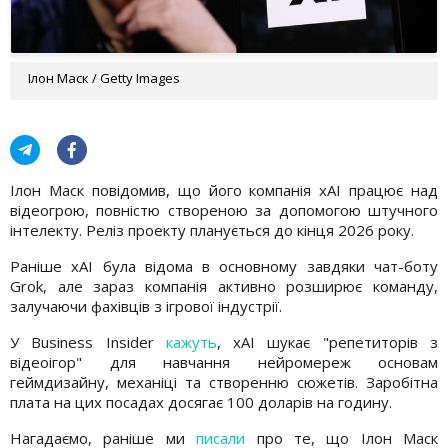
Ілон Маск / Getty Images
Ілон Маск повідомив, що його компанія xAI працює над
відеогрою, повністю створеною за допомогою штучного
інтелекту. Реліз проекту планується до кінця 2026 року.
Раніше xAI була відома в основному завдяки чат-боту
Grok, але зараз компанія активно розширює команду,
залучаючи фахівців з ігрової індустрії.
У Business Insider
кажуть
, xAI шукає "репетиторів з
відеоігор" для навчання нейромереж основам
геймдизайну, механіці та створенню сюжетів. Заробітна
плата на цих посадах досягає 100 доларів на годину.
Нагадаємо, раніше ми
писали
про те, що Ілон Маск