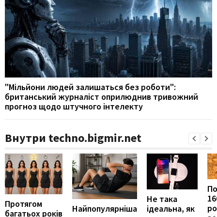
"Мільйони людей залишаться без роботи":
британський журналіст оприлюднив тривожний
прогноз щодо штучного інтелекту
Внутри techno.bigmir.net
П
16
Не така
Протягом
ро
ідеальна, як
Найпопулярніша
багатьох років