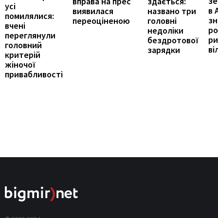
зе
здається:
вправа на прес
усі
в 
названо три
виявилася
помилялися:
з
головні
переоціненою
вчені
ро
недоліки
переглянули
ри
бездротової
головний
ві
зарядки
критерій
жіночої
привабливості