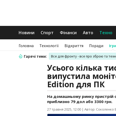
Новини
Спорт
Фінанси
Авто
Техно
Головна
Технології
Відкриття
Поради
Ігр
Гарячі теми:
Все для фронту - все про зброю та техн
Усього кілька ти
випустила моніт
Edition для ПК
На домашньому ринку пристрій оц
приблизно 79 дол або 3300 грн.
27 травня 2025, 12:00
|
Автор: Соколенко В