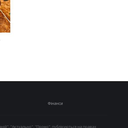
д
Sega перетворила
Магнітні бурі, прогно
легендарні консолі на
на 6, 7, 8 серпня:
наручні годинники:
детальна інформація
шанувальники оцінять
днями
це
Фінанси
ній", "Актуально", "Промо", публікуються на правах