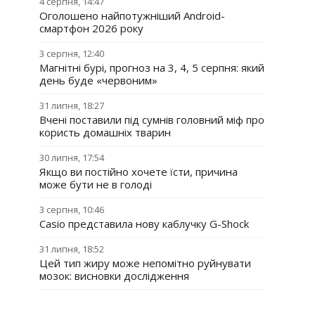
4 серпня, 14:47
Оголошено найпотужніший Android-
смартфон 2026 року
3 серпня, 12:40
Магнітні бурі, прогноз на 3, 4, 5 серпня: який
день буде «червоним»
31 липня, 18:27
Вчені поставили під сумнів головний міф про
користь домашніх тварин
30 липня, 17:54
Якщо ви постійно хочете їсти, причина
може бути не в голоді
3 серпня, 10:46
Casio представила нову каблучку G-Shock
31 липня, 18:52
Цей тип жиру може непомітно руйнувати
мозок: висновки дослідження