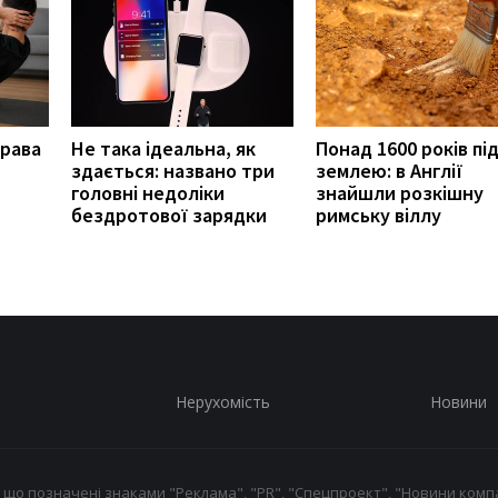
права
Не така ідеальна, як
Понад 1600 років пі
здається: названо три
землею: в Англії
головні недоліки
знайшли розкішну
бездротової зарядки
римську віллу
Нерухомість
Новини
 що позначені знаками "Реклама", "PR", "Спецпроект", "Новини компа