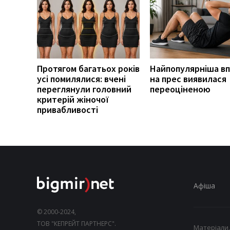
Протягом багатьох років
Найпопулярніша в
усі помилялися: вчені
на прес виявилася
переглянули головний
переоціненою
критерій жіночої
привабливості
Афіша
© 2000-2024,
ТОВ "КЕПРЕЙТ ПАРТНЕРС".
Матеріали,