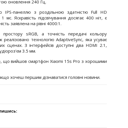
тою оновлення 240 Гц.
 IPS-панеллю з роздільною здатністю Full HD
 1 мс. Яскравість підсвічування досягає 400 ніт, є
ість заявлена на рівні 4000:1.
 простору sRGB, а точність передачі кольору
 реалізовано технологію AdaptiveSync, яка усуває
х сценах. З інтерфейсів доступні два HDMI 2.1,
удіороз'єм 3.5 мм.
, що вийшов смартфон Xiaomi 15s Pro з хорошими
 якщо хочеш першим дізнаватися головні новини.
дпишись: