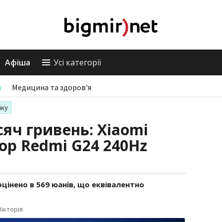
Афіша
Усі категорії
и
Медицина та здоров'я
іку
сяч гривень: Xiaomi
ор Redmi G24 240Hz
інено в 569 юанів, що еквівалентно
ікторія