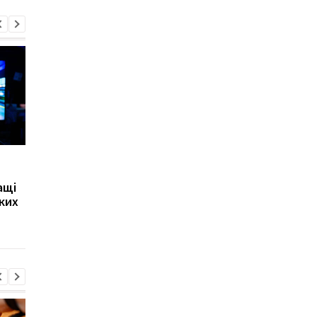
Фото, що оживають:
Руки не потрібні:
Xiaomi представила
з’явився незвичайни
ащі
незвичайний принтер з
тачпад для смартфон
яких
AR
комп’ютерів