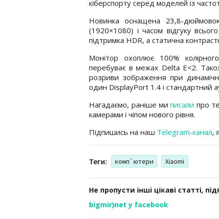
кіберспорту серед моделей із часто
Новинка оснащена 23,8-дюймовою
(1920×1080) і часом відгуку всього
підтримка HDR, а статична контрастн
Монітор охоплює 100% колірного
перебуває в межах Delta E<2. Також
розриви зображення при динамічни
один DisplayPort 1.4 і стандартний а
Нагадаємо, раніше ми
писали
про те
камерами і чіпом нового рівня.
Підпишись на наш
Telegram-канал
,
Теги:
комп`ютери
Xiaomi
Не пропусти інші цікаві статті, пі
bigmir)net у facebook