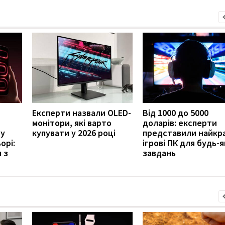
Експерти назвали OLED-
Від 1000 до 5000
монітори, які варто
доларів: експерти
 у
купувати у 2026 році
представили найкр
орі:
ігрові ПК для будь-
 з
завдань