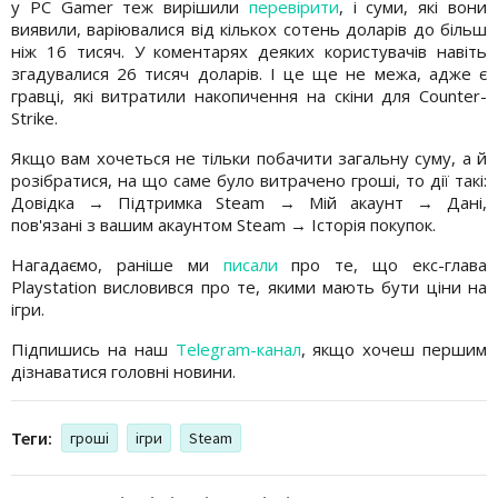
у PC Gamer теж вирішили
перевірити
, і суми, які вони
виявили, варіювалися від кількох сотень доларів до більш
ніж 16 тисяч. У коментарях деяких користувачів навіть
згадувалися 26 тисяч доларів. І це ще не межа, адже є
гравці, які витратили накопичення на скіни для Counter-
Strike.
Якщо вам хочеться не тільки побачити загальну суму, а й
розібратися, на що саме було витрачено гроші, то дії такі:
Довідка → Підтримка Steam → Мій акаунт → Дані,
пов'язані з вашим акаунтом Steam → Історія покупок.
Нагадаємо, раніше ми
писали
про те, що екс-глава
Playstation висловився про те, якими мають бути ціни на
ігри.
Підпишись на наш
Telegram-канал
, якщо хочеш першим
дізнаватися головні новини.
Теги:
гроші
ігри
Steam