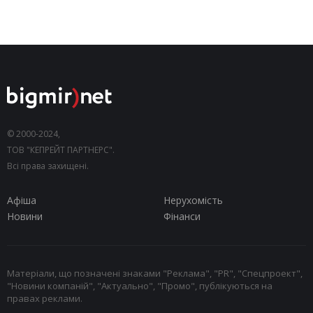
© 2000-2024,
ТОВ "КЕПРЕЙТ ПАРТНЕРС".
Всі права захищені.
Афіша
Нерухомість
Новини
Фінанси
Матеріали, що позначені знаками "Реклама", "PR", "Спецпроект",
"Новини компаній", "Актуально", "Промо", публікуються на
правах реклами.