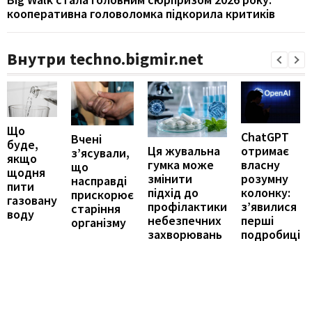
кооперативна головоломка підкорила критиків
Внутри techno.bigmir.net
Що
ChatGPT
Вчені
буде,
отримає
Ця жувальна
з’ясували,
якщо
власну
гумка може
що
щодня
розумну
змінити
насправді
пити
колонку:
підхід до
прискорює
газовану
з’явилися
профілактики
старіння
воду
перші
небезпечних
організму
подробиці
захворювань