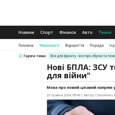
Новини
Спорт
Фінанси
Авто
Техно
Головна
Технології
Відкриття
Поради
Іг
Гарячі теми:
Все для фронту - все про зброю та техн
Нові БПЛА: ЗСУ 
для війни"
Мова про новий цікавий напрям 
20 травня 2024, 09:40
|
Автор: Соколенко В