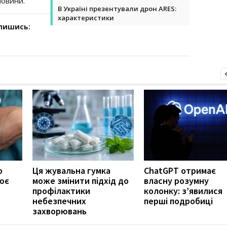
новини.
В Україні презентували дрон ARES:
характеристики
дпишись:
о
Ця жувальна гумка
ChatGPT отримає
ює
може змінити підхід до
власну розумну
профілактики
колонку: з’явилися
небезпечних
перші подробиці
захворювань