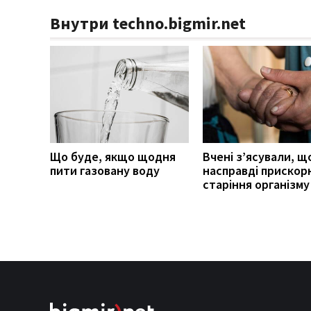
Внутри techno.bigmir.net
Що буде, якщо щодня
Вчені з’ясували, щ
пити газовану воду
насправді прискор
старіння організму