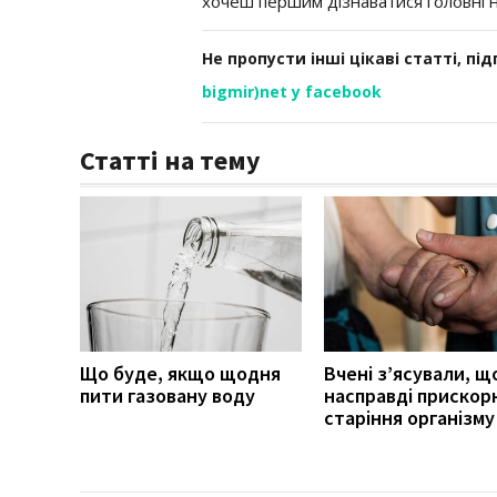
хочеш першим дізнаватися головні 
Не пропусти інші цікаві статті, пі
bigmir)net у facebook
Статті на тему
Що буде, якщо щодня
Вчені з’ясували, щ
пити газовану воду
насправді прискор
старіння організму