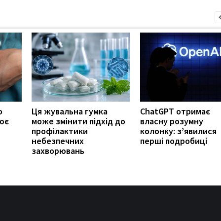
о
Ця жувальна гумка
ChatGPT отримає
ює
може змінити підхід до
власну розумну
профілактики
колонку: з’явилися
небезпечних
перші подробиці
захворювань