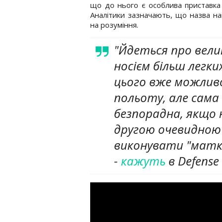
що до нього є особлива приставка 
Аналітики зазначають, що назва н
на розуміння.
"Йдеться про вели
носієм більш легки
цього вже можлив
польоту, але сама 
безпорадна, якщо н
другою очевидною 
виконувати "матка
-
кажуть
в Defense 