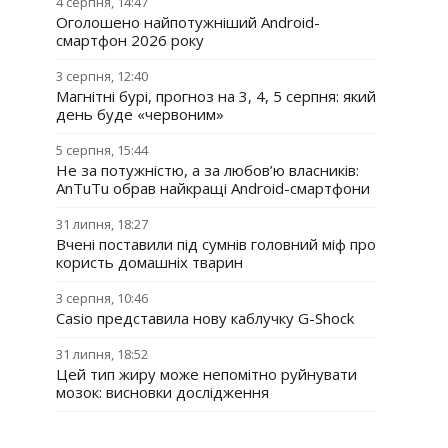
4 серпня, 14:47
Оголошено найпотужніший Android-
смартфон 2026 року
3 серпня, 12:40
Магнітні бурі, прогноз на 3, 4, 5 серпня: який
день буде «червоним»
5 серпня, 15:44
Не за потужністю, а за любов’ю власників:
AnTuTu обрав найкращі Android-смартфони
31 липня, 18:27
Вчені поставили під сумнів головний міф про
користь домашніх тварин
3 серпня, 10:46
Casio представила нову каблучку G-Shock
31 липня, 18:52
Цей тип жиру може непомітно руйнувати
мозок: висновки дослідження