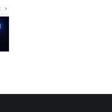
Шість смартфонів за рік:
Оголошено
Nothing готує
найулюбленіший iPh
наймасштабніший
серед користувачів, 
запуск у своїй історії
не новий флагман