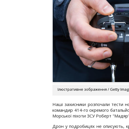
Ілюстративне зображення / Getty Ima
Наші захисники розпочали тести н
командир 414-го окремого батальйо
Морської піхоти ЗСУ Роберт "Мадяр"
Дрон у подробицях не описують, кр