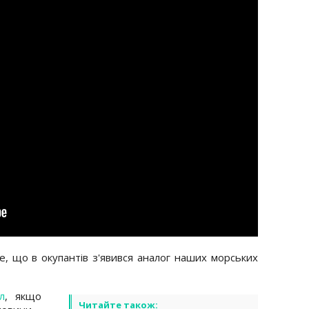
е, що в окупантів з'явився аналог наших морських
л
, якщо
Читайте також: