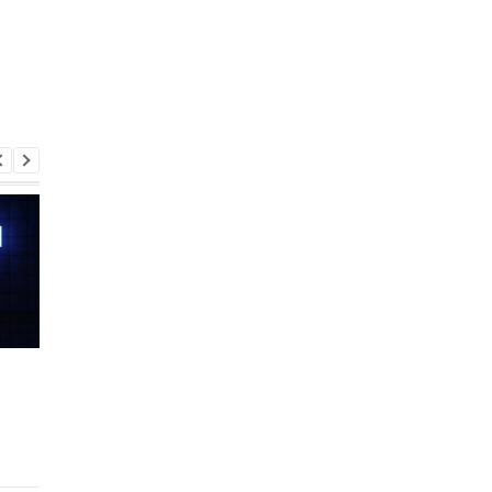
Шість смартфонів за рік:
Оголошено
Nothing готує
найулюбленіший iPh
наймасштабніший
серед користувачів, 
запуск у своїй історії
не новий флагман