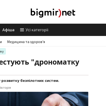
Афіша
Усі категорії
ри
Медицина та здоров'я
іку
тестують "дрономатку
у розвитку безпілотних систем.
ікторія