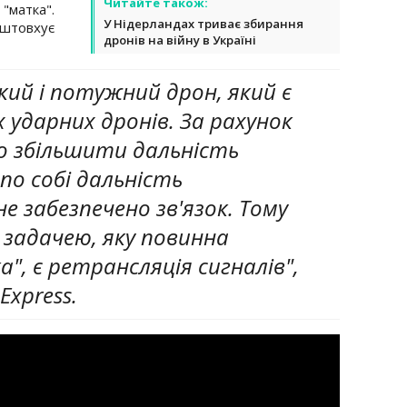
Читайте також:
"матка".
У Нідерландах триває збирання
аштовхує
дронів на війну в Україні
кий і потужний дрон, який є
х ударних дронів. За рахунок
о збільшити дальність
по собі дальність
е забезпечено зв'язок. Тому
задачею, яку повинна
", є ретрансляція сигналів",
Express.