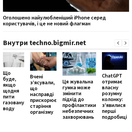
Оголошено найулюбленіший iPhone серед
користувачів, і це не новий флагман
Внутри techno.bigmir.net
Що
ChatGPT
Вчені
буде,
отримає
Ця жувальна
з’ясували,
якщо
власну
гумка може
що
щодня
розумну
змінити
насправді
пити
колонку:
підхід до
прискорює
газовану
з’явилися
профілактики
старіння
воду
перші
небезпечних
організму
подробиці
захворювань