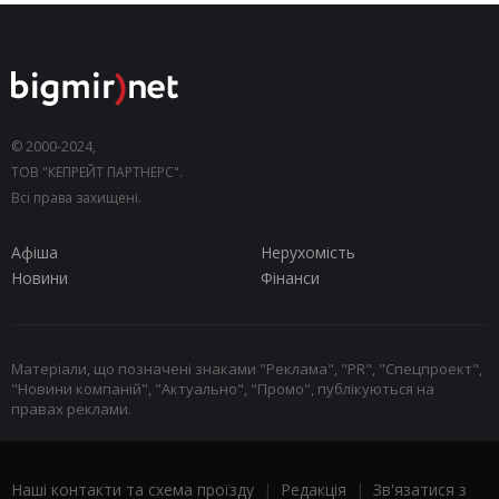
© 2000-2024,
ТОВ "КЕПРЕЙТ ПАРТНЕРС".
Всі права захищені.
Афіша
Нерухомість
Новини
Фінанси
Матеріали, що позначені знаками "Реклама", "PR", "Спецпроект",
"Новини компаній", "Актуально", "Промо", публікуються на
правах реклами.
Наші контакти та схема проїзду
|
Редакція
|
Зв'язатися з