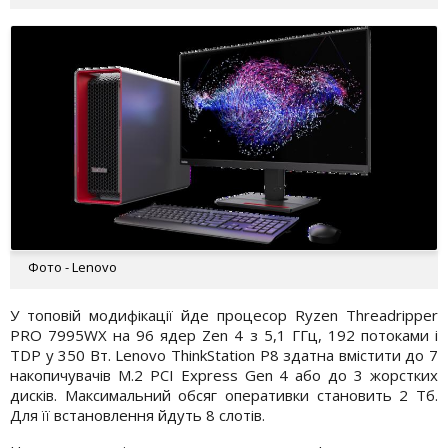
Фото - Lenovo
У топовій модифікації йде процесор Ryzen Threadripper
PRO 7995WX на 96 ядер Zen 4 з 5,1 ГГц, 192 потоками і
TDP у 350 Вт. Lenovo ThinkStation P8 здатна вмістити до 7
накопичувачів M.2 PCI Express Gen 4 або до 3 жорстких
дисків. Максимальний обсяг оперативки становить 2 Тб.
Для її встановлення йдуть 8 слотів.