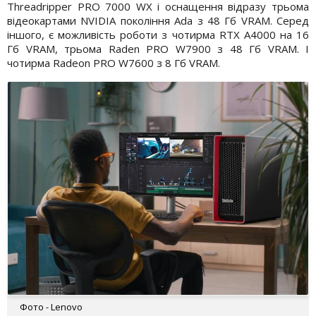
Threadripper PRO 7000 WX і оснащення відразу трьома
відеокартами NVIDIA покоління Ada з 48 Гб VRAM. Серед
іншого, є можливість роботи з чотирма RTX A4000 на 16
Гб VRAM, трьома Raden PRO W7900 з 48 Гб VRAM. І
чотирма Radeon PRO W7600 з 8 Гб VRAM.
Фото - Lenovo