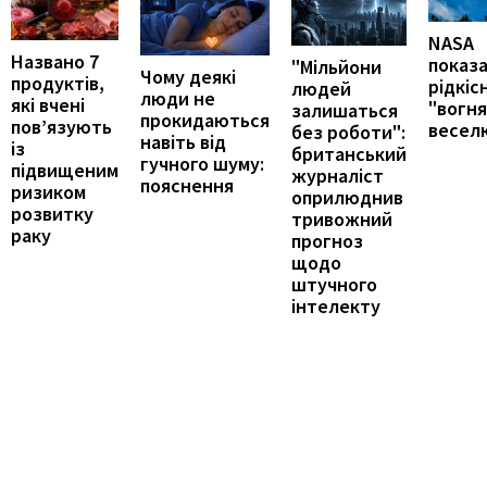
NASA
Названо 7
показ
"Мільйони
Чому деякі
продуктів,
рідкіс
людей
люди не
які вчені
"вогн
залишаться
прокидаються
пов’язують
весел
без роботи":
навіть від
із
британський
гучного шуму:
підвищеним
журналіст
пояснення
ризиком
оприлюднив
розвитку
тривожний
раку
прогноз
щодо
штучного
інтелекту