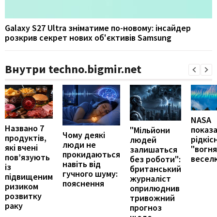
Galaxy S27 Ultra зніматиме по-новому: інсайдер
розкрив секрет нових об'єктивів Samsung
Внутри techno.bigmir.net
NASA
Названо 7
показ
"Мільйони
Чому деякі
продуктів,
рідкіс
людей
люди не
які вчені
"вогн
залишаться
прокидаються
пов’язують
весел
без роботи":
навіть від
із
британський
гучного шуму:
підвищеним
журналіст
пояснення
ризиком
оприлюднив
розвитку
тривожний
раку
прогноз