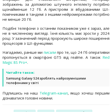
зображень за допомогою штучного інтелекту потрібно
щонайменше 12 Гб. А пристроям зі вбудованими ШІ-
помічниками в тандемі з іншими нейромережами потрібно
не менше 20 Гб.
Подібні телефони з останнім показником уже є зараз, але
не в численному вигляді. Їхня кількість має зрости у 2024
році. У зазначений період пророкують широке поширення
процесорів з ШІ-функціями.
Нагадаємо, раніше ми
писали
про те, що 24 Гб оперативки
пропонується в смартфоні GT5 від realme. А також
Red
Magic 8S Pro+
.
Читайте також:
Samsung Galaxy S24 зроблять найрозумнішими
телефонами у світі
Підпишись на наш
Telegram-канал
, якщо хочеш першим
дізнаватися головні новини.