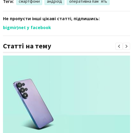
Теги:
смартфони
андроїд
оперативна пам`ять
Не пропусти інші цікаві статті, підпишись:
bigmir)net у facebook
Статті на тему