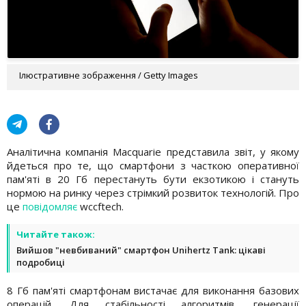
Ілюстративне зображення / Getty Images
Аналітична компанія Macquarie представила звіт, у якому
йдеться про те, що смартфони з часткою оперативної
пам'яті в 20 Гб перестануть бути екзотикою і стануть
нормою на ринку через стрімкий розвиток технологій. Про
це
повідомляє
wccftech.
Читайте також:
Вийшов "невбиваний" смартфон Unihertz Tank: цікаві
подробиці
8 Гб пам'яті смартфонам вистачає для виконання базових
операцій. Для стабільності алгоритмів, генерації