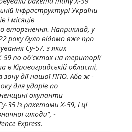
овували ракети типу Х-59
льній інфраструктурі України
 і місяців
 вторгнення. Наприклад, у
22 року було відомо вже про
ування Су-57, з яких
Х-59 по об'єктах на території
а в Кіровоградській області,
 в зону дії нашої ППО. Або ж -
року для ударів по
вненщині окупанти
-35 із ракетами Х-59, і ці
начної шкоди", -
nce Express.