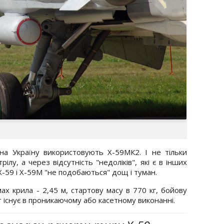
 на Україну використовують Х-59МК2. І не тільки
ілу, а через відсутність "недоліків", які є в інших
Х-59 і Х-59М "не подобаються" дощ і туман.
х крила - 2,45 м, стартову масу в 770 кг, бойову
т існує в проникаючому або касетному виконанні.