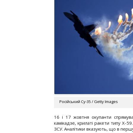
Російський Су-35 / Getty Images
16 і 17 жовтня окупанти спрямува
камікадзе, крилаті ракети типу Х-5
ЗСУ. Аналітики вказують, що в першу