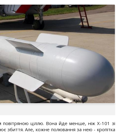
 повітряною ціллю. Вона йде менше, ніж Х-101 зі
нює збиття. Але, кожне полювання за нею - кропітка