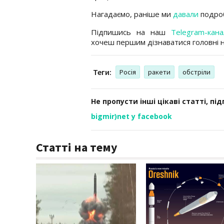
Нагадаємо, раніше ми
давали
подроб
Підпишись на наш
Telegram-кана
хочеш першим дізнаватися головні 
Теги:
Росія
ракети
обстріли
Не пропусти інші цікаві статті, пі
bigmir)net у facebook
Статті на тему