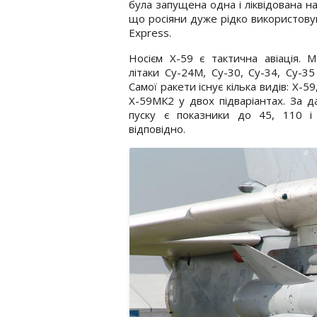
була запущена одна і ліквідована н
що росіяни дуже рідко використову
Express.
Носієм Х-59 є тактична авіація. 
літаки Су-24М, Су-30, Су-34, Су-35 
Самої ракети існує кілька видів: Х-59
Х-59МК2 у двох підваріантах. За д
пуску є показники до 45, 110 і
відповідно.