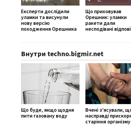
Експерти дослідили
Що приховував
уламки та висунули
Орешник: уламки
нову версію
ракети дали
походження Орешника
несподівані відпові
Внутри techno.bigmir.net
Що буде, якщо щодня
Вчені з’ясували, щ
пити газовану воду
насправді прискор
старіння організму