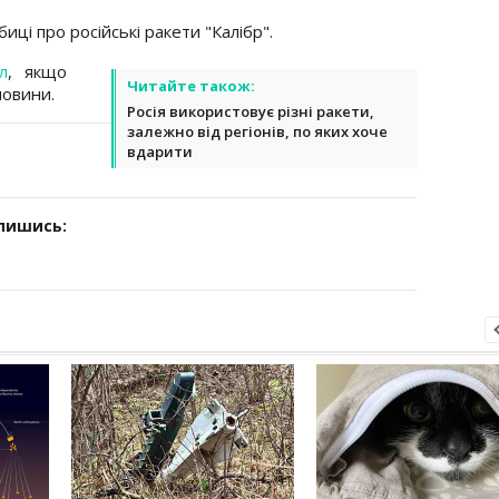
иці про російські ракети "Калібр".
л
, якщо
Читайте також:
новини.
Росія використовує різні ракети,
залежно від регіонів, по яких хоче
вдарити
дпишись: