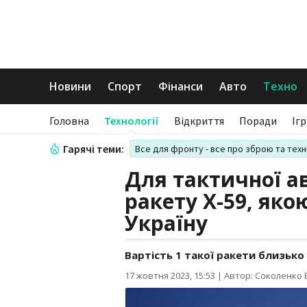
Новини
Спорт
Фінанси
Авто
Техно
Головна
Технології
Відкриття
Поради
Іг
Гарячі теми:
Все для фронту - все про зброю та техн
Для тактичної ав
ракету Х-59, як
Україну
Вартість 1 такої ракети близько 
17 жовтня 2023, 15:53
|
Автор: Соколенко В