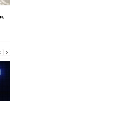
Смог, дим і пил: киян
Стало відомо, чому
и,
попереджають про
деякі Shahed літають
небезпеку
нас колами
Шість смартфонів за рік:
Оголошено
Nothing готує
найулюбленіший iPh
наймасштабніший
серед користувачів, 
запуск у своїй історії
не новий флагман