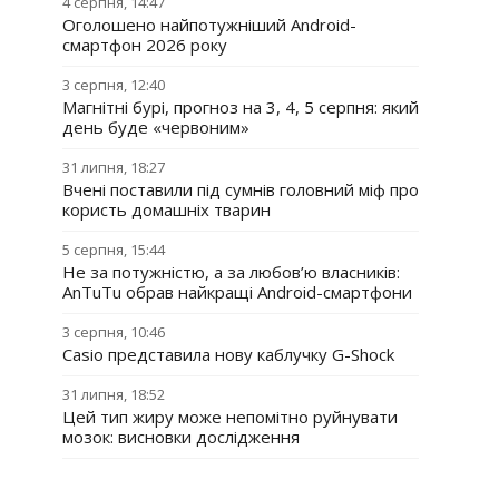
4 серпня, 14:47
Оголошено найпотужніший Android-
смартфон 2026 року
3 серпня, 12:40
Магнітні бурі, прогноз на 3, 4, 5 серпня: який
день буде «червоним»
31 липня, 18:27
Вчені поставили під сумнів головний міф про
користь домашніх тварин
5 серпня, 15:44
Не за потужністю, а за любов’ю власників:
AnTuTu обрав найкращі Android-смартфони
3 серпня, 10:46
Casio представила нову каблучку G-Shock
31 липня, 18:52
Цей тип жиру може непомітно руйнувати
мозок: висновки дослідження