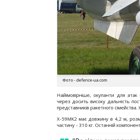
Фото - defence-ua.com
Найімовірніше, окупанти для атак
через досить високу дальність постр
представників ракетного сімейства. 
Х-59МК2 має довжину в 4,2 м, розма
частину - 310 кг. Останній компонен