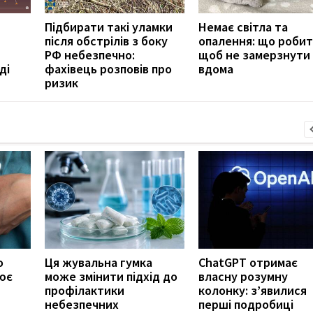
Підбирати такі уламки
Немає світла та
після обстрілів з боку
опалення: що робит
РФ небезпечно:
щоб не замерзнути
ді
фахівець розповів про
вдома
ризик
о
Ця жувальна гумка
ChatGPT отримає
ює
може змінити підхід до
власну розумну
профілактики
колонку: з’явилися
небезпечних
перші подробиці