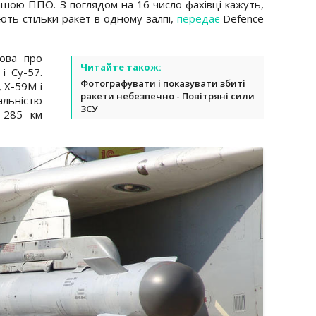
ашою ППО. З поглядом на 16 число фахівці кажуть,
ють стільки ракет в одному залпі,
передає
Defence
Мова про
Читайте також:
і Су-57.
Фотографувати і показувати збиті
, Х-59М і
ракети небезпечно - Повітряні сили
альністю
ЗСУ
 285 км