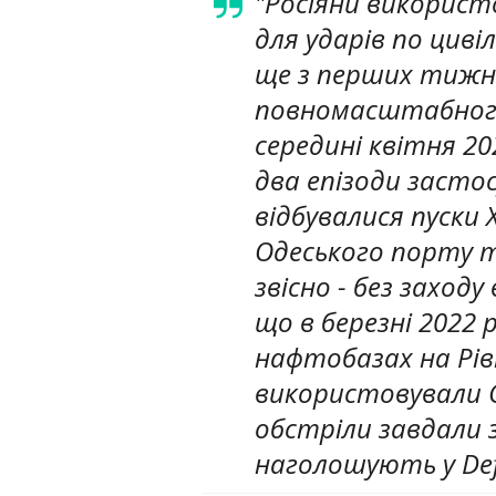
"Росіяни використ
для ударів по циві
ще з перших тижнів
повномасштабного
середині квітня 20
два епізоди застос
відбувалися пуски 
Одеського порту т
звісно - без заходу
що в березні 2022 
нафтобазах на Рі
використовували Су
обстріли завдали з
наголошують у Defe