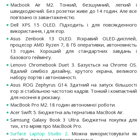
Macbook Air M2. Тонкий, безшумний, легкий і
швидкодіючий. Без розетки живе до 14 годин. Але все
пов'язано із завантаженістю.
Dell XPS 15 OLED. Підходить і для повсякденного
використання, і для ігор.
Asus Zenbook 13 OLED. Яскравий OLED-дисплей,
процесор AMD Ryzen 7, 8 Гб оперативки, автономність
13 годин. Хороший для стандартних завдань і
базового геймінгу.
Lenovo Chromebook Duet 3. Базується на Chrome OS.
Вдалий симбіоз дизайну, крутого екрана, великого
набору портів і автономності.
Asus ROG Zephyrus G14. Здатний на запуск більшості
ігор зі стабільною частотою кадрів. Тонкий і компактний
для носіння в рюкзаку.
MacBook Pro M2. 18 годин автономної роботи.
Acer Swift 5. Бюджетна альтернатива MacBook Air.
Samsung Galaxy Book 3 Ultra. Бюджетна покупка для
тих, хто мріяв про MacBook Pro.
Surface Laptop Studio 2
. Можна використовувати як
ноутбук, планшет, цифрове полотно.