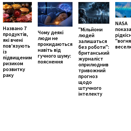
NASA
Названо 7
показ
"Мільйони
Чому деякі
продуктів,
рідкіс
людей
люди не
які вчені
"вогн
залишаться
прокидаються
пов’язують
весел
без роботи":
навіть від
із
британський
гучного шуму:
підвищеним
журналіст
пояснення
ризиком
оприлюднив
розвитку
тривожний
раку
прогноз
щодо
штучного
інтелекту