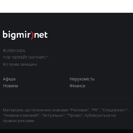
© 2000-2024,
ТОВ "КЕПРЕЙТ ПАРТНЕРС".
Всі права захищені.
Афіша
Нерухомість
Новини
Фінанси
Матеріали, що позначені знаками "Реклама", "PR", "Спецпроект",
"Новини компаній", "Актуально", "Промо", публікуються на
правах реклами.