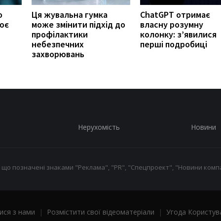
о
Ця жувальна гумка
ChatGPT отримає
ює
може змінити підхід до
власну розумну
профілактики
колонку: з’явилися
небезпечних
перші подробиці
захворювань
Нерухомість
Новини
 що позначені знаками "Реклама", "PR", "Спецпроект", "Новини компа
ися з нами
|
Розмістити свої відеоматеріали
|
Угода Користув