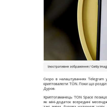
Ілюстративне зображення / Getty Ima
Скоро в налаштуваннях Telegram у 
криптовалюти TON. Поки що розділ 
Дуров.
Криптогаманець TON Space позиці
як міні-додаток всередині месенд
такі зміни Дурова надихнув успіх 