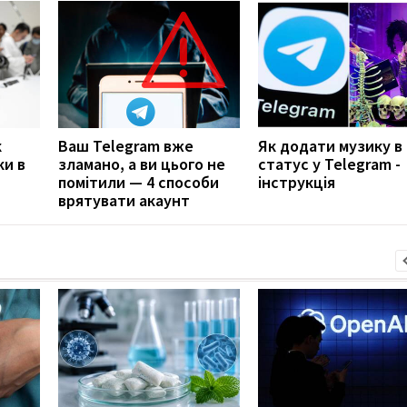
к
Ваш Telegram вже
Як додати музику в
ки в
зламано, а ви цього не
статус у Telegram -
помітили — 4 способи
інструкція
врятувати акаунт