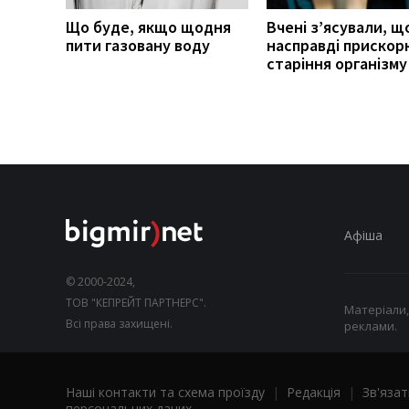
Що буде, якщо щодня
Вчені з’ясували, щ
пити газовану воду
насправді прискор
старіння організму
Афіша
© 2000-2024,
ТОВ "КЕПРЕЙТ ПАРТНЕРС".
Матеріали,
Всі права захищені.
реклами.
Наші контакти та схема проїзду
|
Редакція
|
Зв'язат
персональних даних