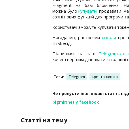
Fragment на базі блокчейна. Н
можна було
купувати
і продавати ім
сотні нових функцій для програми та 
Користувачі зможуть купувати токен
Нагадаємо, раніше ми
писали
про т
співбесід.
Підпишись на наш
Telegram-кана
хочеш першим дізнаватися головні 
Теги:
Telegram
криптовалюта
Не пропусти інші цікаві статті, пі
bigmir)net у facebook
Статті на тему