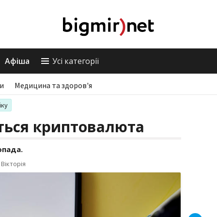
Афіша
Усі категорії
ри
Медицина та здоров'я
іку
иться криптовалюта
опада.
Вікторія