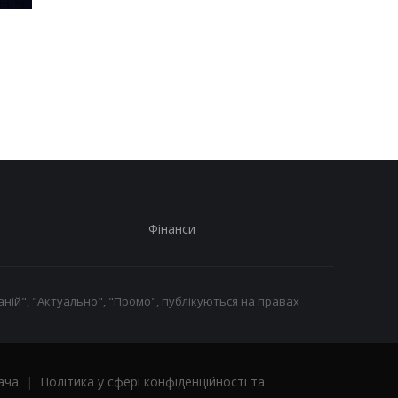
Шість смартфонів за рік:
Оголошено
Nothing готує
найулюбленіший iPh
наймасштабніший
серед користувачів, 
запуск у своїй історії
не новий флагман
Фінанси
ній", "Актуально", "Промо", публікуються на правах
ача
|
Політика у сфері конфіденційності та