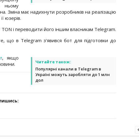
а ньому
ена. Зміна має надихнути розробників на реалізацію
її юзерів.
 TON і переводити його іншим власникам Telegram.
е, що в Telegram з'явився бот для підготовки до
л
, якщо
Читайте також:
новини.
Популярні канали в Telegram в
Україні можуть заробляти до 1 млн
дол
дпишись: