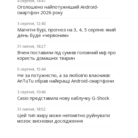
4 серпня, 14:47
Оголошено найпотужніший Android-
смартфон 2026 року
3 серпня, 12:40
Магнітні бурі, прогноз на 3, 4, 5 серпня: який
день буде «червоним»
31 липня, 18:27
Вчені поставили під сумнів головний міф про
користь домашніх тварин
5 серпня, 15:44
Не за потужністю, а за любов’ю власників:
AnTuTu обрав найкращі Android-смартфони
3 серпня, 10:46
Casio представила нову каблучку G-Shock
31 липня, 18:52
Цей тип жиру може непомітно руйнувати
мозок: висновки дослідження