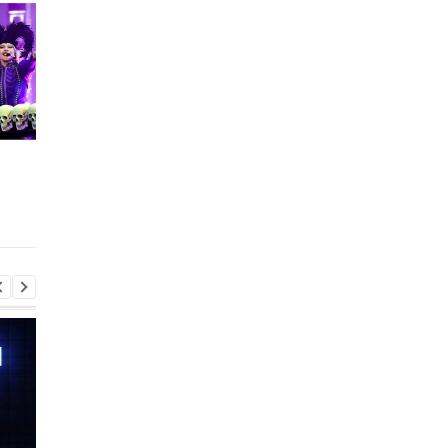
У Telegram пробують
Telegram тестує
впровадити музичні
глобальний пошук - 
статуси в профілях
і на яких умовах змо
ним користуватися