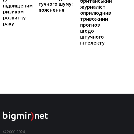
британський
гучного шуму:
підвищеним
журналіст
пояснення
ризиком
оприлюднив
розвитку
тривожний
раку
прогноз
щодо
штучного
інтелекту
© 2000-2024,