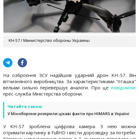
KH-S7 / Министерство обороны Украины
На озброєння ЗСУ надійшов ударний дрон KH-S7. Він
вітчизняного виробництва. За характеристиками "пташка"
вельми сильно перевершує аналоги. Про це
повідомляє
прес-служба Міністерства оборони.
Читайте також:
У Міноборони розкрили цікаві факти про HIMARS в Україні
У KH-S7 зроблена цифрова камера. З нею можна
отримати картинку в FullHD і вести дорозвідку за потреби.
Корисне навантаження вагою в 1 кг можна передати на