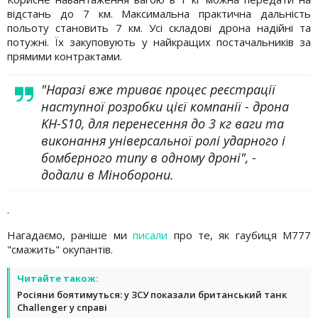
відстань до 7 км. Максимальна практична дальність
польоту становить 7 км. Усі складові дрона надійні та
потужні. Їх закуповують у найкращих постачальників за
прямими контрактами.
"Наразі вже триває процес реєстрації
наступної розробки цієї компанії - дрона
KH-S10, для перенесення до 3 кг ваги та
виконання універсальної ролі ударного і
бомберного типу в одному дроні", -
додали в Міноборони.
.
Нагадаємо, раніше ми
писали
про те, як гаубиця M777
"смажить" окупантів.
Читайте також:
Росіяни боятимуться: у ЗСУ показали британський танк
Challenger у справі