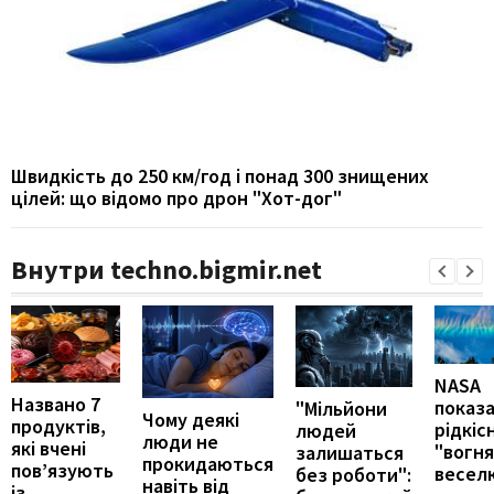
Швидкість до 250 км/год і понад 300 знищених
цілей: що відомо про дрон "Хот-дог"
Внутри techno.bigmir.net
NASA
Названо 7
показ
"Мільйони
Чому деякі
продуктів,
рідкіс
людей
люди не
які вчені
"вогн
залишаться
прокидаються
пов’язують
весел
без роботи":
навіть від
із