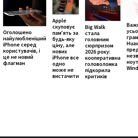
Apple
Важ
скуповує
Big Walk
усьо
Оголошено
пам'ять за
стала
грам
найулюбленіший
будь-яку
головним
Hua
iPhone серед
ціну, але
сюрпризом
пре
користувачів, і
нових
2026 року:
нез
це не новий
iPhone все
кооперативна
ноут
флагман
одно
головоломка
Win
може не
підкорила
вистачити
критиків