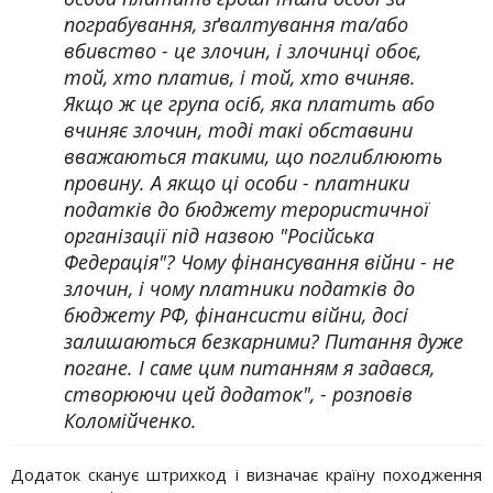
пограбування, зґвалтування та/або
вбивство - це злочин, і злочинці обоє,
той, хто платив, і той, хто вчиняв.
Якщо ж це група осіб, яка платить або
вчиняє злочин, тоді такі обставини
вважаються такими, що поглиблюють
провину. А якщо ці особи - платники
податків до бюджету терористичної
організації під назвою "Російська
Федерація"? Чому фінансування війни - не
злочин, і чому платники податків до
бюджету РФ, фінансисти війни, досі
залишаються безкарними? Питання дуже
погане. І саме цим питанням я задався,
створюючи цей додаток", - розповів
Коломійченко.
Додаток сканує штрихкод і визначає країну походження