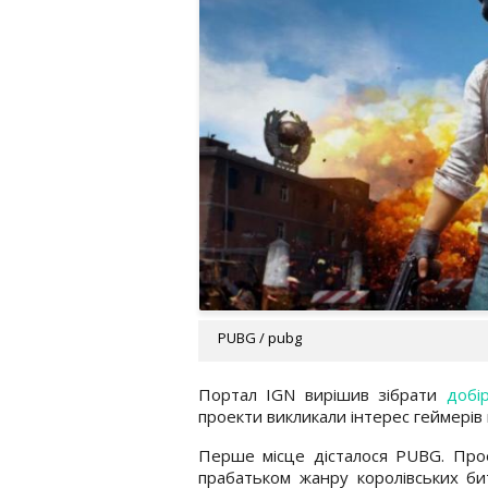
PUBG / pubg
Портал IGN вирішив зібрати
добі
проекти викликали інтерес геймерів 
Перше місце дісталося PUBG. Про
прабатьком жанру королівських би