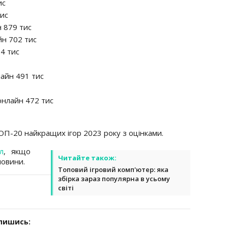
ис
тис
н 879 тис
йн 702 тис
24 тис
нлайн 491 тис
онлайн 472 тис
П-20 найкращих ігор 2023 року з оцінками.
л
, якщо
Читайте також:
новини.
Топовий ігровий комп'ютер: яка
збірка зараз популярна в усьому
світі
дпишись: