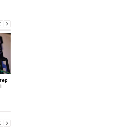
тер
Ігри на 750 000 доларів:
У Steam — обвал цін:
і
як виглядає найбільша
середньовічні ігри
бібліотека в Steam
продаються зі
знижками до 90%