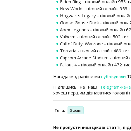
Elden Ring - піковий онлайн 953 т
New World - піковий онлайн 953 
Hogwarts Legacy - піковий онлай
Goose Goose Duck - піковий онла
Apex Legends - піковий онлайн 6
Valheim - піковий онлайн 502 тис
Call of Duty: Warzone - піковий о
Terraria - піковий онлайн 489 тис
Capcom Arcade Stadium - піковий 
Fallout 4 - піковий онлайн 472 тис
Нагадаємо, раніше ми
публікували
ТО
Підпишись на наш
Telegram-кана
хочеш першим дізнаватися головні 
Теги:
Steam
Не пропусти інші цікаві статті, пі