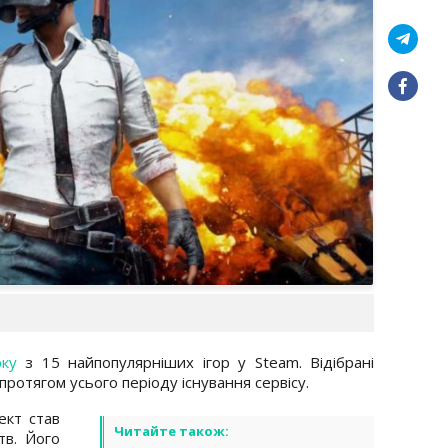
рку
з 15 найпопулярніших ігор у Steam. Відібрані
протягом усього періоду існування сервісу.
ект став
Читайте також:
тв. Його