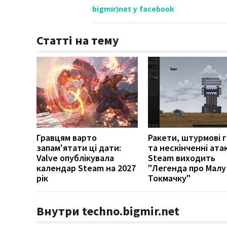
bigmir)net у facebook
Статті на тему
Гравцям варто
Ракети, штурмові 
запам'ятати ці дати:
та нескінченні атак
Valve опублікувала
Steam виходить
календар Steam на 2027
"Легенда про Малу
рік
Токмачку"
Внутри techno.bigmir.net