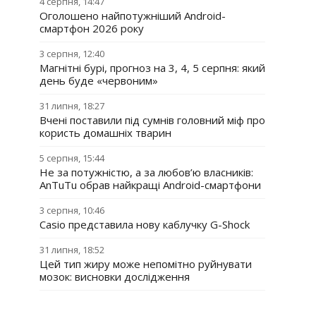
4 серпня, 14:47
Оголошено найпотужніший Android-
смартфон 2026 року
3 серпня, 12:40
Магнітні бурі, прогноз на 3, 4, 5 серпня: який
день буде «червоним»
31 липня, 18:27
Вчені поставили під сумнів головний міф про
користь домашніх тварин
5 серпня, 15:44
Не за потужністю, а за любов’ю власників:
AnTuTu обрав найкращі Android-смартфони
3 серпня, 10:46
Casio представила нову каблучку G-Shock
31 липня, 18:52
Цей тип жиру може непомітно руйнувати
мозок: висновки дослідження