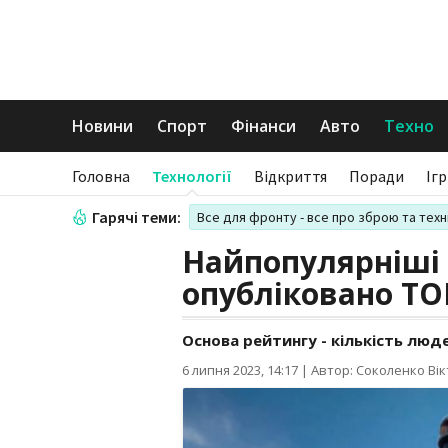
Новини
Спорт
Фінанси
Авто
Техно
Головна
Технології
Відкриття
Поради
Іг
Гарячі теми:
Все для фронту - все про зброю та техн
Найпопулярніші і
опубліковано ТОП
Основа рейтингу - кількість люд
6 липня 2023, 14:17
|
Автор: Соколенко Вік