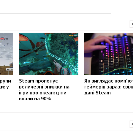
групи
Steam пропонує
Як виглядає комп'ю
и: у
величезні знижки на
геймерів зараз: свіж
ігри про океан: ціни
дані Steam
впали на 90%