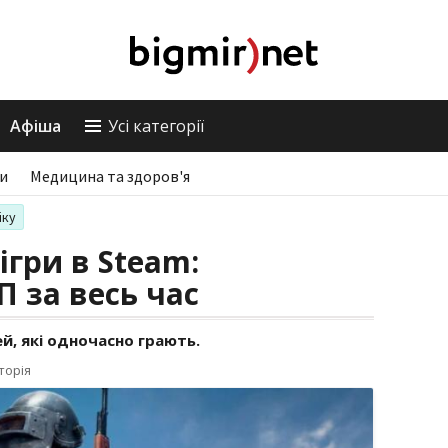
Афіша
Усі категорії
ри
Медицина та здоров'я
іку
гри в Steam:
 за весь час
ей, які одночасно грають.
торія