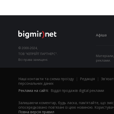
Афіша
© 2000-2024,
ТОВ "КЕПРЕЙТ ПАРТНЕРС".
Матеріали,
Всі права захищені.
реклами.
Наші контакти та схема проїзду
|
Редакція
|
Зв'язат
персональних даних
Реклама на сайті:
Відділ продажів digital реклами
Залишаючи коментар, будь ласка, пам'ятайте, що змі
опосередковано пов'язані із цією новиною. Користувач
Повна версія правил