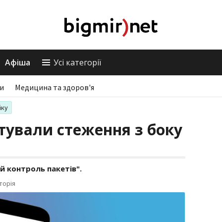
Афіша
Усі категорії
ри
Медицина та здоров'я
іку
стували стеження з боку
ий контроль пакетів".
торія