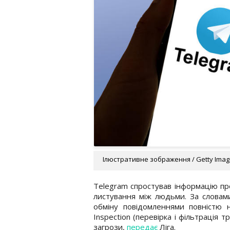
Ілюстративне зображення / Getty Ima
Telegram спростував інформацію пр
листування між людьми. За словам
обміну повідомленнями повністю н
Inspection (перевірка і фільтрація т
загрози,
передає
Ліга.