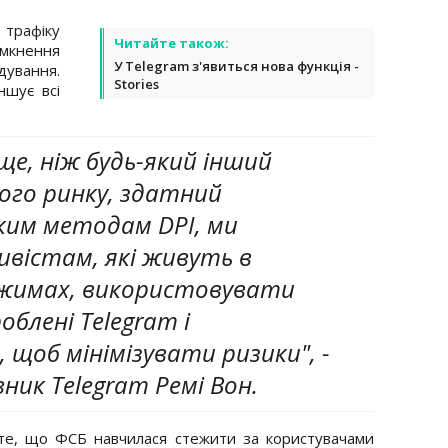
трафіку
Читайте також:
имкнення
У Telegram з'явиться нова функція -
дування.
Stories
шує всі
ще, ніж будь-який інший
ого ринку, здатний
им методам DPI, ми
вістам, які живуть в
жимах, використовувати
блені Telegram і
 щоб мінімізувати ризики", -
ник Telegram Ремі Вон.
е, що ФСБ навчилася стежити за користувачами