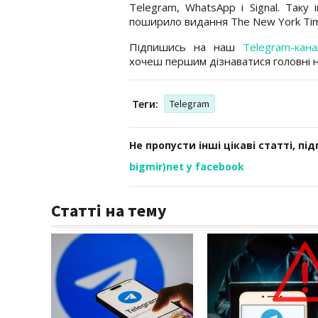
Telegram, WhatsApp і Signal. Так
поширило видання The New York Ti
Підпишись на наш
Telegram-кана
хочеш першим дізнаватися головні 
Теги:
Telegram
Не пропусти інші цікаві статті, пі
bigmir)net у facebook
Статті на тему