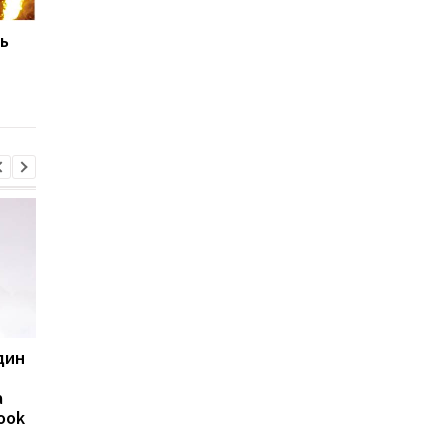
ь
Telegram тестує
Telegram запустив
глобальний пошук - хто
офіційного бота для
і на яких умовах зможе
визначення віку за
ним користуватися
розпізнаванням обли
один
Huawei оновила лінійку
8500 мА·год без
Watch GT: що вміють
товстого корпусу:
а
нові GT 7 та GT 7 Pro
Huawei представила
ook
новий Nova 16 SE