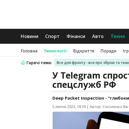
Новини
Спорт
Фінанси
Авто
Техно
Головна
Технології
Відкриття
Поради
Іг
Гарячі теми:
Все для фронту - все про зброю та техн
У Telegram спро
спецслужб РФ
Deep Packet Inspection - "глибок
5 липня 2023, 18:39
|
Автор: Соколенко Вік