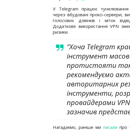
У Telegram працює тунелювання 
через вбудовані проксі-сервери, в
голосових дзвінків і міток відві
Додаткове використання VPN змен
ризики.
"Хоча Telegram кра
інструмент масов
протистояти так
рекомендуємо акти
авторитарних ре
інструменти, розро
провайдерами VPN,
зазначив представ
Нагадаємо, раніше ми
писали
про т