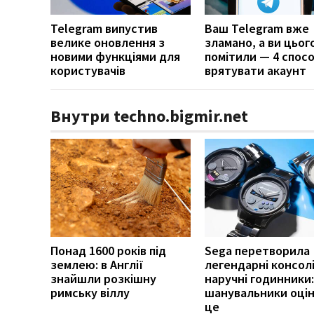
Telegram випустив
Ваш Telegram вже
велике оновлення з
зламано, а ви цьог
новими функціями для
помітили — 4 спос
користувачів
врятувати акаунт
Внутри techno.bigmir.net
Понад 1600 років під
Sega перетворила
землею: в Англії
легендарні консолі
знайшли розкішну
наручні годинники:
римську віллу
шанувальники оці
це