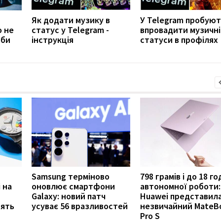
Як додати музику в
У Telegram пробуют
о не
статус у Telegram -
впровадити музичні
оби
інструкція
статуси в профілях
Samsung терміново
798 грамів і до 18 г
 на
оновлює смартфони
автономної роботи:
Galaxy: новий патч
Huawei представил
нять
усуває 56 вразливостей
незвичайний MateB
Pro S