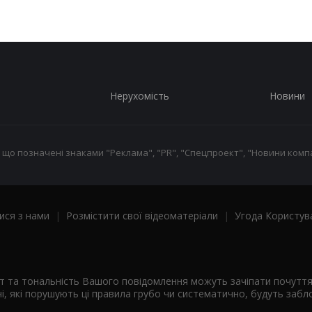
Нерухомість
Новини
 що позначені знаками "Реклама", "PR", "Спецпроект", "Новини компа
ися з нами
|
Розмістити свої відеоматеріали
|
Угода Користув
ст та тональність Вашого повідомлення можуть зачіпати почутт
і, які порушують ці правила грубо чи систематично, будуть забло