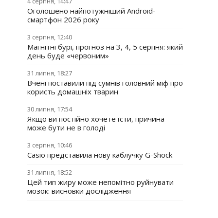
4 серпня, 14:47
Оголошено найпотужніший Android-
смартфон 2026 року
3 серпня, 12:40
Магнітні бурі, прогноз на 3, 4, 5 серпня: який
день буде «червоним»
31 липня, 18:27
Вчені поставили під сумнів головний міф про
користь домашніх тварин
30 липня, 17:54
Якщо ви постійно хочете їсти, причина
може бути не в голоді
3 серпня, 10:46
Casio представила нову каблучку G-Shock
31 липня, 18:52
Цей тип жиру може непомітно руйнувати
мозок: висновки дослідження