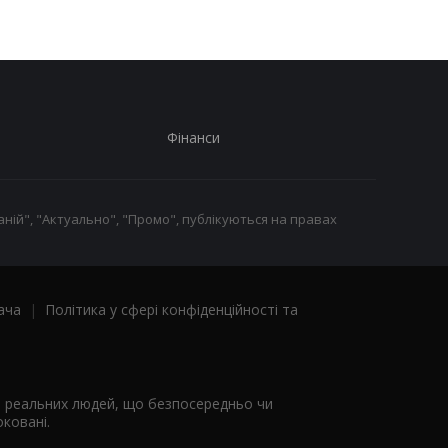
Фінанси
ній", "Актуально", "Промо", публікуються на правах
ача
|
Політика у сфері конфіденційності та
я реальних людей, що безпосередньо чи
ковані.