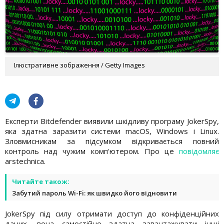
Ілюстративне зображення / Getty Images
Експерти Bitdefender виявили шкідливу програму JokerSpy,
яка здатна заразити системи macOS, Windows і Linux.
Зловмисникам за підсумком відкривається повний
контроль над чужим комп'ютером. Про це
повідомляє
arstechnica.
Читайте також:
Забутий пароль Wi-Fi: як швидко його відновити
JokerSpy під силу отримати доступ до конфіденційних
даних, вона самостійно здатна завантажувати інші