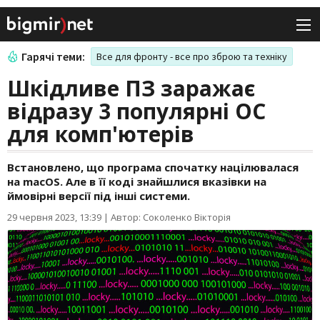
Гарячі теми:
Все для фронту - все про зброю та техніку
Шкідливе ПЗ заражає
відразу 3 популярні ОС
для комп'ютерів
Встановлено, що програма спочатку націлювалася
на macOS. Але в її коді знайшлися вказівки на
ймовірні версії під інші системи.
29 червня 2023, 13:39
|
Автор: Соколенко Вікторія