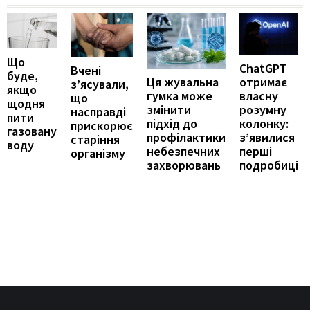
Що
ChatGPT
Вчені
буде,
отримає
Ця жувальна
з’ясували,
якщо
власну
гумка може
що
щодня
розумну
змінити
насправді
пити
колонку:
підхід до
прискорює
газовану
з’явилися
профілактики
старіння
воду
перші
небезпечних
організму
подробиці
захворювань