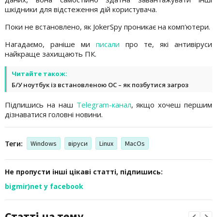
шкідники для відстеження дій користувача.
Поки не встановлено, як JokerSpy проникає на комп'ютери.
Нагадаємо, раніше ми
писали
про те, які антивіруси
найкраще захищають ПК.
Читайте також:
Б/У ноутбук із встановленою ОС – як позбутися загроз
Підпишись на наш
Telegram-канал
, якщо хочеш першим
дізнаватися головні новини.
Теги:
Windows
віруси
Linux
MacOs
Не пропусти інші цікаві статті, підпишись:
bigmir)net у facebook
Статті на тему