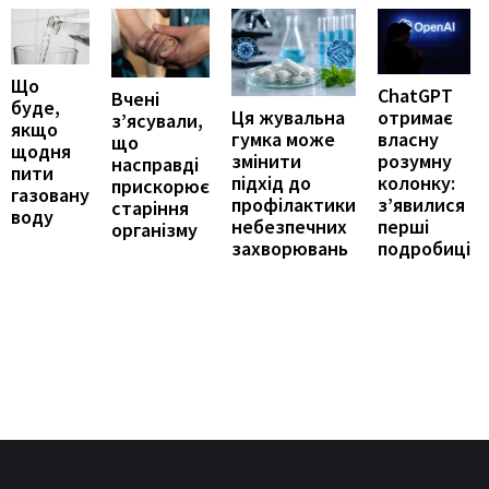
Що
ChatGPT
Вчені
буде,
отримає
Ця жувальна
з’ясували,
якщо
власну
гумка може
що
щодня
розумну
змінити
насправді
пити
колонку:
підхід до
прискорює
газовану
з’явилися
профілактики
старіння
воду
перші
небезпечних
організму
подробиці
захворювань