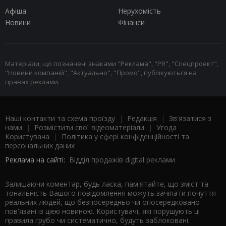
Афіша
Нерухомість
Новини
Фінанси
Матеріали, що позначені знаками "Реклама", "PR", "Спецпроект",
"Новини компаній", "Актуально", "Промо", публікуються на
правах реклами.
Наші контакти та схема проїзду
|
Редакція
|
Зв'язатися з
нами
|
Розмістити свої відеоматеріали
|
Угода
Користувача
|
Політика у сфері конфіденційності та
персональних даних
Реклама на сайті:
Відділ продажів digital реклами
Залишаючи коментар, будь ласка, пам'ятайте, що зміст та
тональність Вашого повідомлення можуть зачіпати почуття
реальних людей, що безпосередньо чи опосередковано
пов'язані із цією новиною. Користувачі, які порушують ці
правила грубо чи систематично, будуть заблоковані.