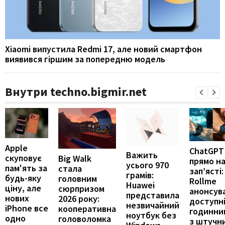
Xiaomi випустила Redmi 17, але новий смартфон
виявився гіршим за попередню модель
Внутри techno.bigmir.net
Apple
ChatGPT
Важить
скуповує
Big Walk
прямо н
усього 970
пам'ять за
стала
зап’ясті:
грамів:
будь-яку
головним
Rollme
Huawei
ціну, але
сюрпризом
анонсув
представила
нових
2026 року:
доступн
незвичайний
iPhone все
кооперативна
годинни
ноутбук без
одно
головоломка
з штучн