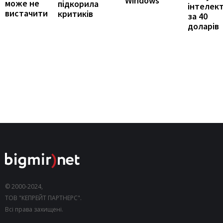
Windows
може не
підкорила
інтелек
вистачити
критиків
за 40
доларів
© 2000-2024,
ТОВ "КЕПРЕЙТ ПАРТНЕРС".
Всі права захищені.