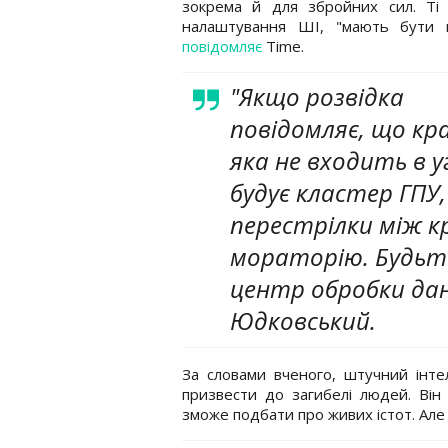
зокрема й для збройних сил. Ті о
налаштування ШІ, "мають бути 
повідомляє
Time.
"Якщо розвідка
повідомляє, що кра
яка не входить в у
будує кластер ГПУ,
перестрілки між к
мораторію. Будьт
центр обробки дан
Юдковський.
За словами вченого, штучний інте
призвести до загибелі людей. Він
зможе подбати про живих істот. Але 