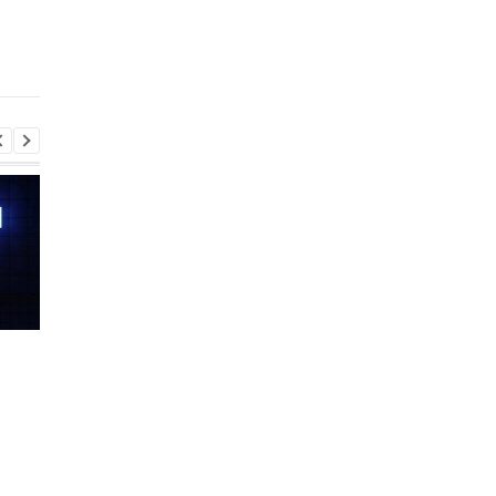
фільму "Залізна
людина"
Шість смартфонів за рік:
Оголошено
Nothing готує
найулюбленіший iPh
наймасштабніший
серед користувачів, 
запуск у своїй історії
не новий флагман