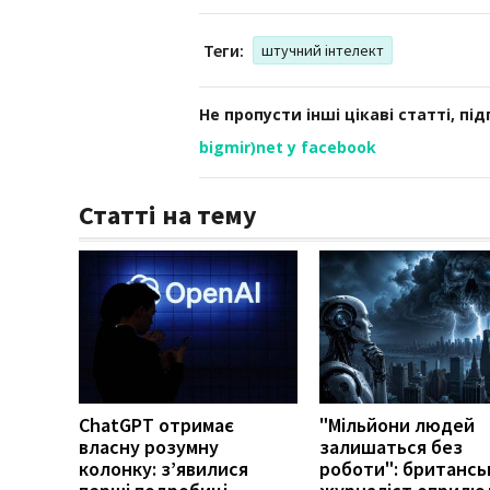
Теги:
штучний інтелект
Не пропусти інші цікаві статті, пі
bigmir)net у facebook
Статті на тему
ChatGPT отримає
"Мільйони людей
власну розумну
залишаться без
колонку: з’явилися
роботи": британсь