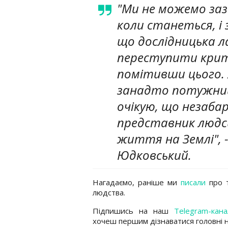
"Ми не можемо заз
коли станеться, і
що дослідницька 
переступити крит
помітивши цього.
занадто потужний 
очікую, що незаба
представник людськ
життя на Землі", -
Юдковський.
Нагадаємо, раніше ми
писали
про т
людства.
Підпишись на наш
Telegram-кана
хочеш першим дізнаватися головні 