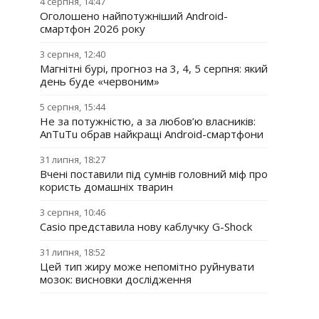
4 серпня, 14:47
Оголошено найпотужніший Android-
смартфон 2026 року
3 серпня, 12:40
Магнітні бурі, прогноз на 3, 4, 5 серпня: який
день буде «червоним»
5 серпня, 15:44
Не за потужністю, а за любов’ю власників:
AnTuTu обрав найкращі Android-смартфони
31 липня, 18:27
Вчені поставили під сумнів головний міф про
користь домашніх тварин
3 серпня, 10:46
Casio представила нову каблучку G-Shock
31 липня, 18:52
Цей тип жиру може непомітно руйнувати
мозок: висновки дослідження