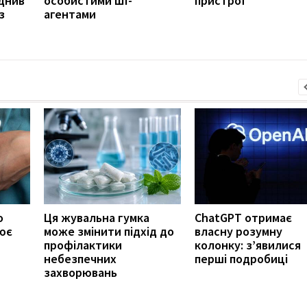
днив
особистими ШІ-
пристрої
з
агентами
о
Ця жувальна гумка
ChatGPT отримає
ює
може змінити підхід до
власну розумну
профілактики
колонку: з’явилися
небезпечних
перші подробиці
захворювань