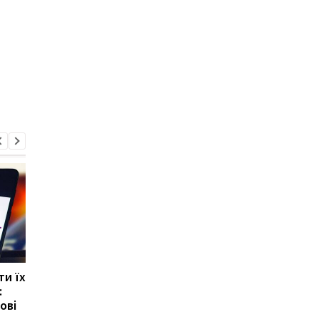
ти їх
Чи варто дякувати
OpenAI розробляє
:
ChatGPT: вчені дали
голосового помічник
ові
несподівану відповідь
рівня "Джарвіса" з