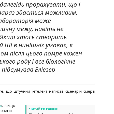
далегідь прорахувати, що і
 зараз здається можливим,
лабораторія може
ичну межу, навіть не
 Якщо хтось створить
ШІ в нинішніх умовах, я
ром після цього помре кожен
ого роду і все біологічне
 підсумував Еліезер
е, що штучний інтелект написав сценарій смерті
л
, якщо
Читайте також:
новини.