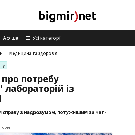
Афіша
Усі категорії
ри
Медицина та здоров'я
іку
 про потребу
 лабораторій із
І
 справу з надрозумом, потужнішим за чат-
торія