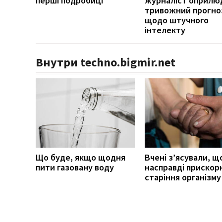
перші подробиці
журналіст оприлю
тривожний прогно
щодо штучного
інтелекту
Внутри techno.bigmir.net
Що буде, якщо щодня
Вчені з’ясували, щ
пити газовану воду
насправді прискор
старіння організму