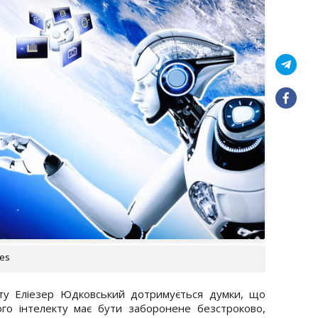
ges
кту Еліезер Юдковський дотримується думки, що
го інтелекту має бути заборонене безстроково,