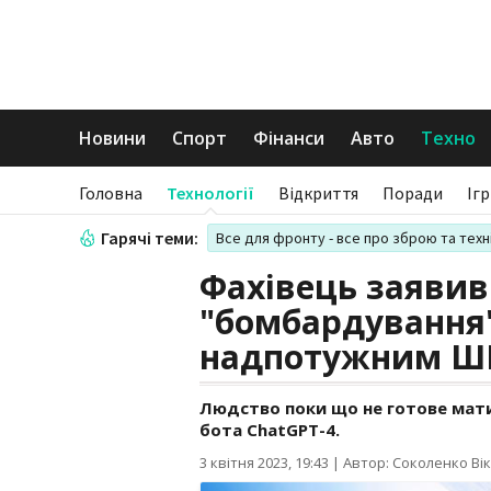
Новини
Спорт
Фінанси
Авто
Техно
Головна
Технології
Відкриття
Поради
Іг
Гарячі теми:
Все для фронту - все про зброю та техн
Фахівець заявив
"бомбардування"
надпотужним Ш
Людство поки що не готове мати
бота ChatGPT-4.
3 квітня 2023, 19:43
|
Автор: Соколенко Вік