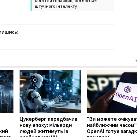
Білл Гейтс заявив, що боїться
штучного інтелекту
дпишись:
Цукерберг передбачив
"Ви можете очікува
нову епоху: мільярди
найближчим часом"
кий
людей житимуть із
OpenAI готує загадк