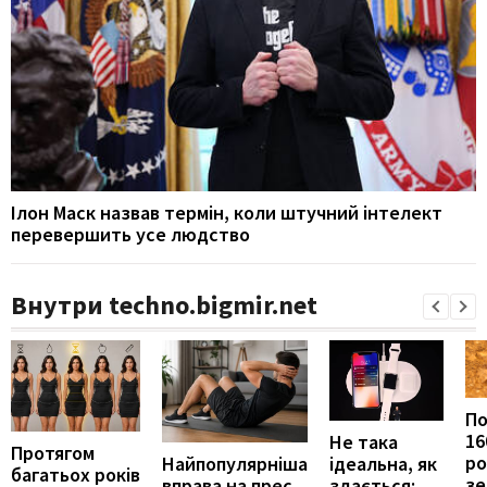
Ілон Маск назвав термін, коли штучний інтелект
перевершить усе людство
Внутри techno.bigmir.net
П
16
Не така
Протягом
ро
ідеальна, як
Найпопулярніша
багатьох років
зе
здається:
вправа на прес