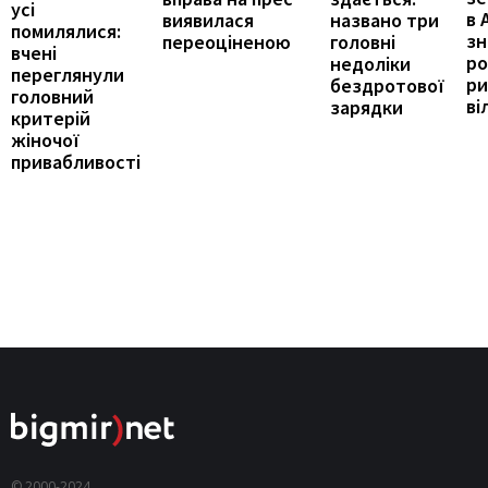
усі
в 
названо три
виявилася
помилялися:
з
головні
переоціненою
вчені
ро
недоліки
переглянули
ри
бездротової
головний
ві
зарядки
критерій
жіночої
привабливості
© 2000-2024,