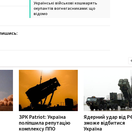
Українські військові кошмарять
окупантів вогнегасниками: що
відомо
дпишись:
ЗРК Patriot: Україна
Ядерний удар від РФ
поліпшила репутацію
зможе відбитися
комплексу ППО
Україна