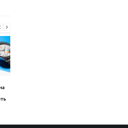
Магнітні бурі, прогноз
Samsung терміново
на
на 6, 7, 8 серпня:
оновлює смартфони
детальна інформація за
Galaxy: новий патч
ять
днями
усуває 56 вразливос