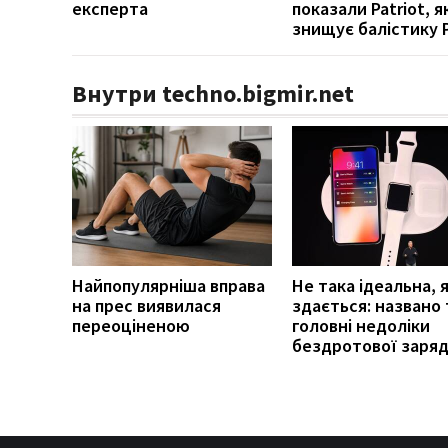
експерта
показали Patriot, я
знищує балістику 
Внутри techno.bigmir.net
Найпопулярніша вправа
Не така ідеальна, 
на прес виявилася
здається: названо
переоціненою
головні недоліки
бездротової заря