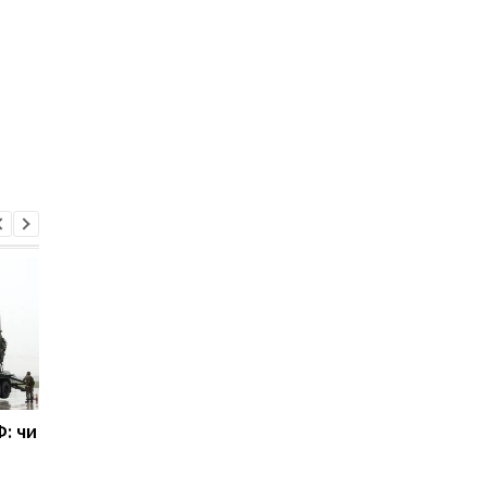
: чи
Міноборони України
Повітряні сили
показало постріли із
розповіли про збитт
ЗРК Patriot
першого "Кинджала