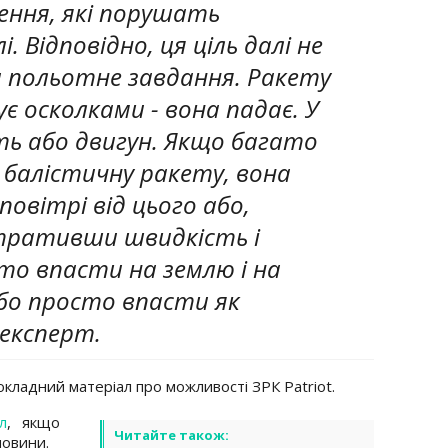
ення, які порушать
. Відповідно, ця ціль далі не
 польотне завдання. Ракету
 осколками - вона падає. У
ять або двигун. Якщо багато
в балістичну ракету, вона
овітрі від цього або,
втративши швидкість і
сто впасти на землю і на
Або просто впасти як
 експерт.
кладний матеріал про можливості ЗРК Patriot.
л
, якщо
Читайте також:
новини.