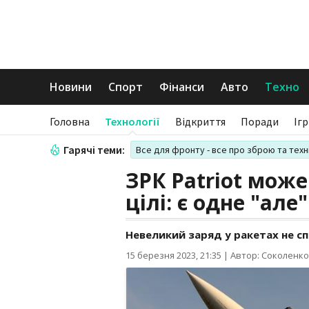
Новини
Спорт
Фінанси
Авто
Техно
Головна
Технології
Відкриття
Поради
Іг
Гарячі теми:
Все для фронту - все про зброю та техн
ЗРК Patriot мож
цілі: є одне "але"
Невеликий заряд у ракетах не с
15 березня 2023, 21:35
|
Автор: Соколенко