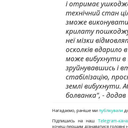
і отримає ушкодж
технічний стан цілі
зможе виконувати
крилату пошкоджує
неї мізки відмовл
осколків вдарило 
може вибухнути в п
зруйнувавшись і 
стабілізацію, про
землі вибухнути. 
болванка", - додав
Нагадаємо, раніше ми
публікували
до
Підпишись на наш
Telegram-кана
хочеш першим дізнаватися головні 