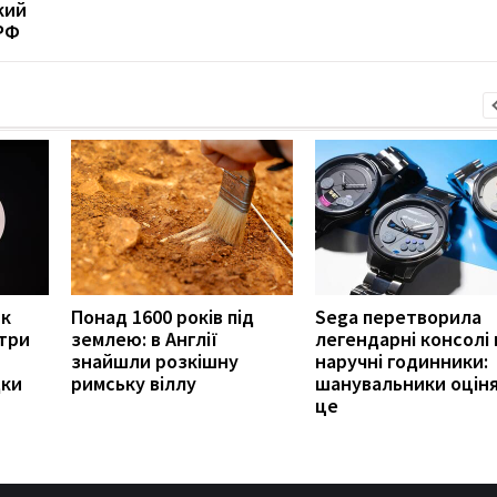
кий
РФ
як
Понад 1600 років під
Sega перетворила
 три
землею: в Англії
легендарні консолі 
знайшли розкішну
наручні годинники:
дки
римську віллу
шанувальники оцін
це