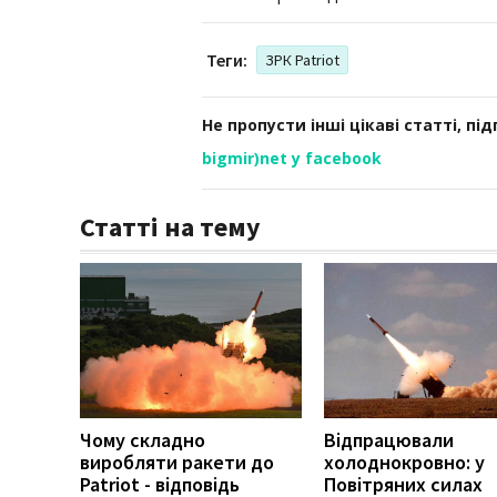
Теги:
ЗРК Patriot
Не пропусти інші цікаві статті, пі
bigmir)net у facebook
Статті на тему
Чому складно
Відпрацювали
виробляти ракети до
холоднокровно: у
Patriot - відповідь
Повітряних силах