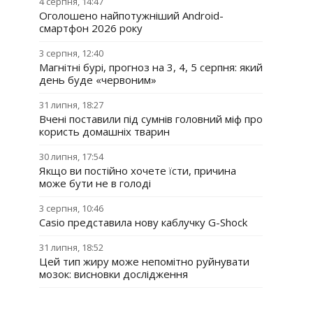
4 серпня, 14:47
Оголошено найпотужніший Android-
смартфон 2026 року
3 серпня, 12:40
Магнітні бурі, прогноз на 3, 4, 5 серпня: який
день буде «червоним»
31 липня, 18:27
Вчені поставили під сумнів головний міф про
користь домашніх тварин
30 липня, 17:54
Якщо ви постійно хочете їсти, причина
може бути не в голоді
3 серпня, 10:46
Casio представила нову каблучку G-Shock
31 липня, 18:52
Цей тип жиру може непомітно руйнувати
мозок: висновки дослідження