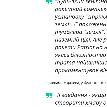
"Будь-який зенітно
ракетний комплек
установку "стріль
землі". Є положенн
тумблера "земля",
наземній цілі. Але
ракети Patriot на н
якесь блюзнірство
трата найціннішог
прокоментував він
За словами Жданова, у будь-якого ЗР
"Її завдання - якщ
створити хмару оск