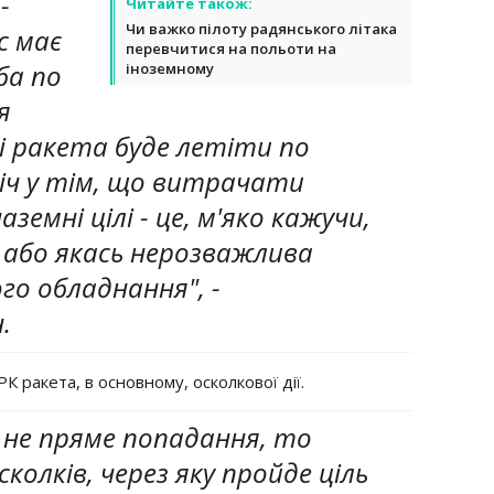
-
Читайте також:
Чи важко пілоту радянського літака
с має
перевчитися на польоти на
ба по
іноземному
я
 і ракета буде летіти по
 річ у тім, що витрачати
аземні цілі - це, м'яко кажучи,
 або якась нерозважлива
о обладнання", -
.
К ракета, в основному, осколкової дії.
о не пряме попадання, то
олків, через яку пройде ціль