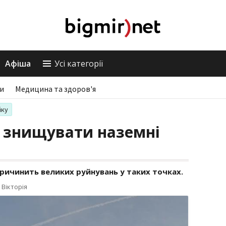
Афіша
Усі категорії
ри
Медицина та здоров'я
іку
е знищувати наземні
причинить великих руйнувань у таких точках.
 Вікторія