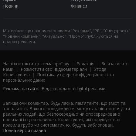
Новини
Фінанси
Матеріали, що позначені знаками "Реклама", "PR", "Спецпроект",
"Новини компаній", "Актуально", "Промо", публікуються на
правах реклами.
Наші контакти та схема проїзду
|
Редакція
|
Зв'язатися з
нами
|
Розмістити свої відеоматеріали
|
Угода
Користувача
|
Політика у сфері конфіденційності та
персональних даних
Реклама на сайті:
Відділ продажів digital реклами
Залишаючи коментар, будь ласка, пам'ятайте, що зміст та
тональність Вашого повідомлення можуть зачіпати почуття
реальних людей, що безпосередньо чи опосередковано
пов'язані із цією новиною. Користувачі, які порушують ці
правила грубо чи систематично, будуть заблоковані.
Повна версія правил