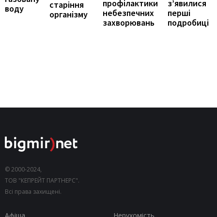
з’явилися
профілактики
старіння
воду
перші
небезпечних
організму
подробиці
захворювань
© 2000-2024,
ТОВ "КЕПРЕЙТ ПАРТНЕРС".
Всі права захищені.
Афіша
Нерухомість