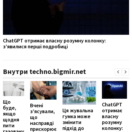
ChatGPT отримає власну розумну колонку:
з’явилися перші подробиці
Внутри techno.bigmir.net
Що
ChatGPT
Вчені
буде,
отримає
Ця жувальна
з’ясували,
якщо
власну
гумка може
що
щодня
розумну
змінити
насправді
пити
колонку:
підхід до
прискорює
газовану