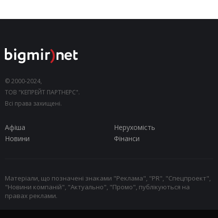
© 2000-2024,
ТОВ "КЕПРЕЙТ ПАРТНЕРС".
Всі права захищені.
Афіша
Нерухомість
Новини
Фінанси
Матеріали, що позначені знаками "Реклама", "PR", "Спецпроект",
"Новини компаній", "Актуально", "Промо", публікуються на
правах реклами.