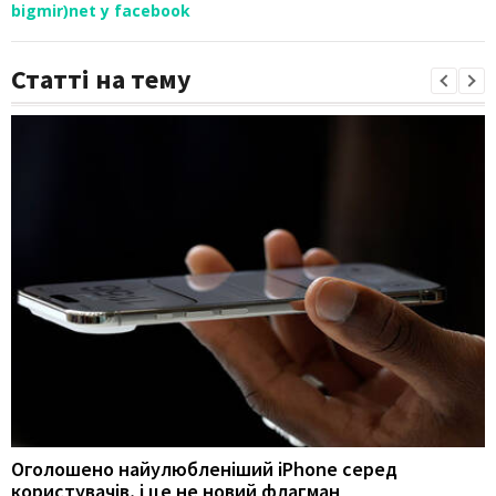
bigmir)net у facebook
Статті на тему
Оголошено найулюбленіший iPhone серед
користувачів, і це не новий флагман