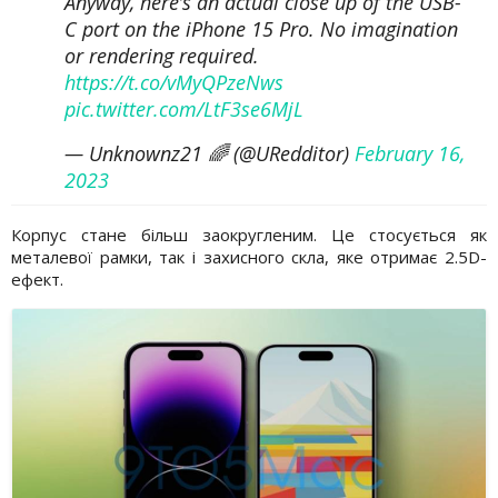
Anyway, here’s an actual close up of the USB-
C port on the iPhone 15 Pro. No imagination
or rendering required.
https://t.co/vMyQPzeNws
pic.twitter.com/LtF3se6MjL
— Unknownz21 🌈 (@URedditor)
February 16,
2023
Корпус стане більш заокругленим. Це стосується як
металевої рамки, так і захисного скла, яке отримає 2.5D-
ефект.