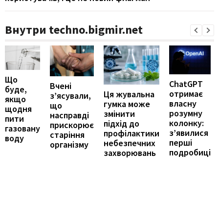
Внутри techno.bigmir.net
Що
ChatGPT
Вчені
буде,
отримає
Ця жувальна
з’ясували,
якщо
власну
гумка може
що
щодня
розумну
змінити
насправді
пити
колонку:
підхід до
прискорює
газовану
з’явилися
профілактики
старіння
воду
перші
небезпечних
організму
подробиці
захворювань