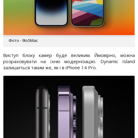
Фото - 9to5Mac
Виступ блоку камер буде великим. Ймовірно, можна
розраховувати на їхню модернізацію. Dynamic Island
залишиться таким же, як і в iPhone 14 Pro.