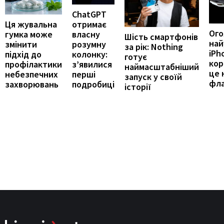
ChatGPT
отримає
Ця жувальна
Ог
власну
гумка може
Шість смартфонів
най
розумну
змінити
за рік: Nothing
iPh
колонку:
підхід до
готує
кор
з’явилися
профілактики
наймасштабніший
це 
перші
небезпечних
запуск у своїй
фл
подробиці
захворювань
історії