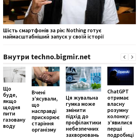
Шість смартфонів за рік: Nothing готує
наймасштабніший запуск у своїй історії
Внутри techno.bigmir.net
Що
ChatGPT
Вчені
буде,
отримає
Ця жувальна
з’ясували,
якщо
власну
гумка може
що
щодня
розумну
змінити
насправді
пити
колонку:
підхід до
прискорює
газовану
з’явилися
профілактики
старіння
воду
перші
небезпечних
організму
подробиці
захворювань