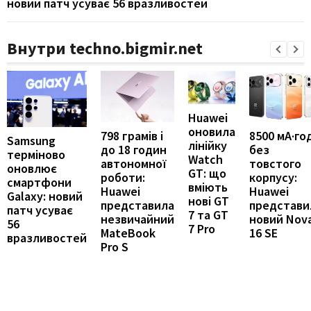
новий патч усуває 56 вразливостей
Внутри techno.bigmir.net
Huawei
оновила
798 грамів і
8500 мА·го
Samsung
лінійку
до 18 годин
без
терміново
Watch
автономної
товстого
оновлює
GT: що
роботи:
корпусу:
смартфони
вміють
Huawei
Huawei
Galaxy: новий
нові GT
представила
представи
патч усуває
7 та GT
незвичайний
новий Nov
56
7 Pro
MateBook
16 SE
вразливостей
Pro S