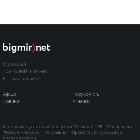
© 2000-2024,
ТОВ "КЕПРЕЙТ ПАРТНЕРС".
Всі права захищені.
Афіша
Нерухомість
Новини
Фінанси
Матеріали, що позначені знаками "Реклама", "PR", "Спецпроект",
"Новини компаній", "Актуально", "Промо", публікуються на
правах реклами.