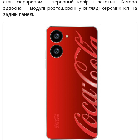
став сюрпризом - червоний колір і логотип. Камера
здвоєна, її модулі розташовані у вигляді окремих кіл на
задній панелі.