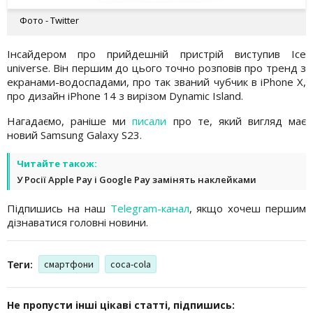
Фото - Twitter
Інсайдером про прийдешній пристрій виступив Ice
universe. Він першим до цього точно розповів про тренд з
екранами-водоспадами, про так званий чубчик в iPhone X,
про дизайн iPhone 14 з вирізом Dynamic Island.
Нагадаємо, раніше ми
писали
про те, який вигляд має
новий Samsung Galaxy S23.
Читайте також:
У Росії Apple Pay і Google Pay замінять наклейками
Підпишись на наш
Telegram-канал
, якщо хочеш першим
дізнаватися головні новини.
Теги:
смартфони
coca-cola
Не пропусти інші цікаві статті, підпишись: