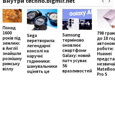
Внутри techno.bigmir.net
Понад
1600
798 грамі
Samsung
Sega
років під
до 18 го
терміново
перетворила
землею:
автоном
оновлює
легендарні
в Англії
роботи:
смартфони
консолі на
знайшли
Huawei
Galaxy: новий
наручні
розкішну
предста
патч усуває
годинники:
римську
незвича
56
шанувальники
віллу
MateBoo
вразливостей
оцінять це
Pro S