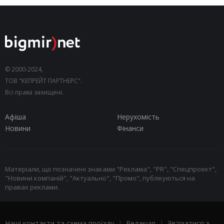
© 2000-2024,
ТОВ "КЕПРЕЙТ ПАРТНЕРС".
Всі права захищені.
Афіша
Нерухомість
Новини
Фінанси
Матеріали, що позначені знаками "Реклама", "PR", "Спецпроект",
"Новини компаній", "Актуально", "Промо", публікуються на
правах реклами.
Наші контакти та схема проїзду
|
Редакція
|
Зв'язатися з