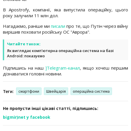
В Apostrofy, компанії, яка випустила операційку, цього
року залучили 11 млн дол.
Нагадаємо, раніше ми
писали
про те, що Путін через війну
вирішив поховати російську ОС "Аврора".
Читайте також:
Як виглядає комп'ютерна операційна система на базі
Android: показуємо
Підпишись на наш
]Telegram-канал
, якщо хочеш першим
дізнаватися головні новини.
Теги:
смартфони
Швейцарія
операційна система
Не пропусти інші цікаві статті, підпишись:
bigmir)net у facebook