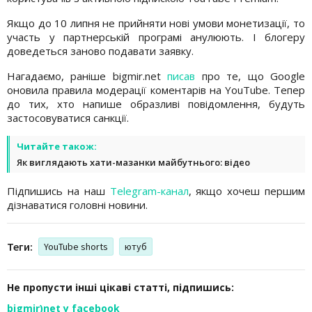
Якщо до 10 липня не прийняти нові умови монетизації, то
участь у партнерській програмі анулюють. І блогеру
доведеться заново подавати заявку.
Нагадаємо, раніше bigmir.net
писав
про те, що Google
оновила правила модерації коментарів на YouTube. Тепер
до тих, хто напише образливі повідомлення, будуть
застосовуватися санкції.
Читайте також:
Як виглядають хати-мазанки майбутнього: відео
Підпишись на наш
Telegram-канал
, якщо хочеш першим
дізнаватися головні новини.
Теги:
YouTube shorts
ютуб
Не пропусти інші цікаві статті, підпишись:
bigmir)net у facebook