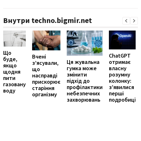
Внутри techno.bigmir.net
Що
ChatGPT
Вчені
буде,
отримає
Ця жувальна
з’ясували,
якщо
власну
гумка може
що
щодня
розумну
змінити
насправді
пити
колонку:
підхід до
прискорює
газовану
з’явилися
профілактики
старіння
воду
перші
небезпечних
організму
подробиці
захворювань