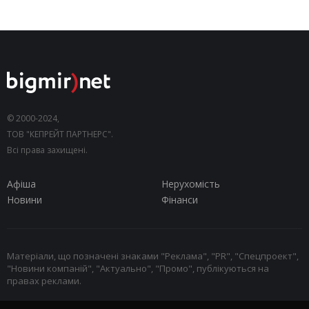
© 2000-2024,
ТОВ "КЕПРЕЙТ ПАРТНЕРС".
Всі права захищені.
Афіша
Нерухомість
Новини
Фінанси
Матеріали, що позначені знаками "Реклама", "PR", "Спецпроект",
"Новини компаній", "Актуально", "Промо", публікуються на
правах реклами.