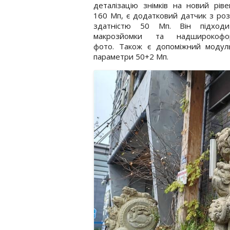
деталізацію знімків на новий ріве
160 Мп, є додатковий датчик з ро
здатністю 50 Мп. Він підход
макрозйомки та надширокофо
фото. Також є допоміжний модуль
параметри 50+2 Мп.