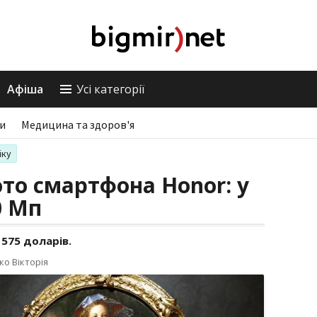
Афіша
Усі категорії
ри
Медицина та здоров'я
іку
ото смартфона Honor: у
0 Мп
 575 доларів.
ко Вікторія