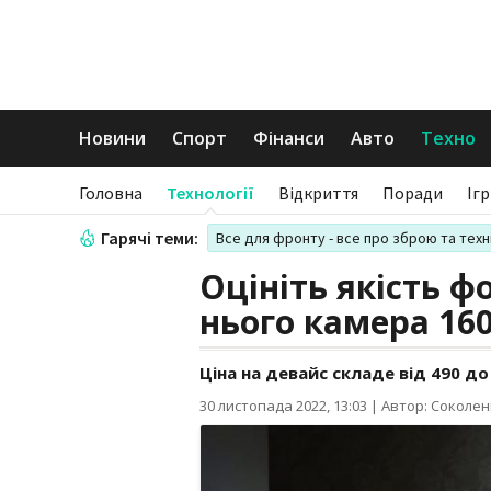
Новини
Спорт
Фінанси
Авто
Техно
Головна
Технології
Відкриття
Поради
Іг
Гарячі теми:
Все для фронту - все про зброю та техн
Оцініть якість ф
нього камера 16
Ціна на девайс складе від 490 до
30 листопада 2022, 13:03
|
Автор: Соколен