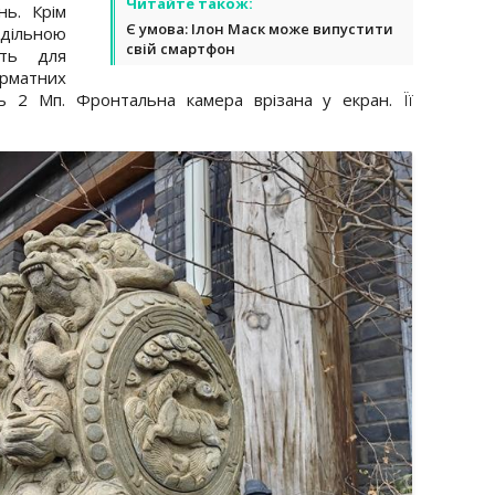
Читайте також:
нь. Крім
Є умова: Ілон Маск може випустити
здільною
свій смартфон
ить для
рматних
 2 Мп. Фронтальна камера врізана у екран. Її