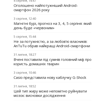
4 серпня, 14:47
Оголошено найпотужніший Android-
смартфон 2026 року
3 серпня, 12:40
Магнітні бурі, прогноз на 3, 4, 5 серпня: який
день буде «червоним»
5 серпня, 15:44
Не за потужністю, а за любов’ю власників:
AnTuTu обрав найкращі Android-смартфони
31 липня, 18:27
Вчені поставили під сумнів головний міф про
користь домашніх тварин
3 серпня, 10:46
Casio представила нову каблучку G-Shock
31 липня, 18:52
Цей тип жиру може непомітно руйнувати
мозок: висновки дослідження