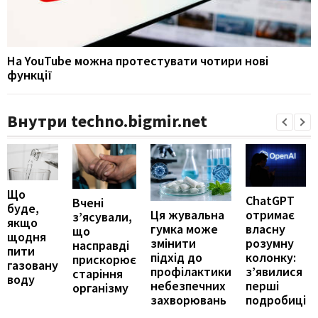
На YouTube можна протестувати чотири нові
функції
Внутри techno.bigmir.net
Що
ChatGPT
Вчені
буде,
отримає
Ця жувальна
з’ясували,
якщо
власну
гумка може
що
щодня
розумну
змінити
насправді
пити
колонку:
підхід до
прискорює
газовану
з’явилися
профілактики
старіння
воду
перші
небезпечних
організму
подробиці
захворювань