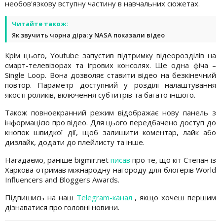
необов'язкову вступну частину в навчальних сюжетах.
Читайте також:
Як звучить чорна діра: у NASA показали відео
Крім цього, Youtube запустив підтримку відеорозділів на
смарт-телевізорах та ігрових консолях. Ще одна фіча –
Single Loop. Вона дозволяє ставити відео на безкінечний
повтор. Параметр доступний у розділі налаштування
якості роликів, включення субтитрів та багато іншого.
Також повноекранний режим відображає нову панель з
інформацією про відео. Для цього передбачено доступ до
кнопок швидкої дії, щоб залишити коментар, лайк або
дизлайк, додати до плейлисту та інше.
Нагадаємо, раніше bigmir.net
писав
про те, що кіт Степан із
Харкова отримав міжнародну нагороду для блогерів World
Influencers and Bloggers Awards.
Підпишись на наш
Telegram-канал
, якщо хочеш першим
дізнаватися про головні новини.