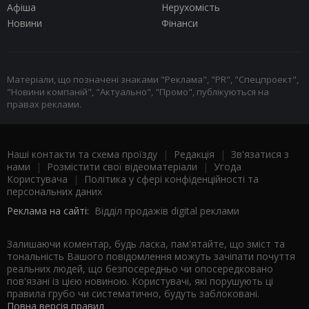
Афіша
Нерухомість
Новини
Фінанси
Матеріали, що позначені знаками "Реклама", "PR", "Спецпроект",
"Новини компаній", "Актуально", "Промо", публікуються на
правах реклами.
Наші контакти та схема проїзду
|
Редакція
|
Зв'язатися з
нами
|
Розмістити свої відеоматеріали
|
Угода
Користувача
|
Політика у сфері конфіденційності та
персональних даних
Реклама на сайті:
Відділ продажів digital реклами
Залишаючи коментар, будь ласка, пам'ятайте, що зміст та
тональність Вашого повідомлення можуть зачіпати почуття
реальних людей, що безпосередньо чи опосередковано
пов'язані із цією новиною. Користувачі, які порушують ці
правила грубо чи систематично, будуть заблоковані.
Повна версія правил