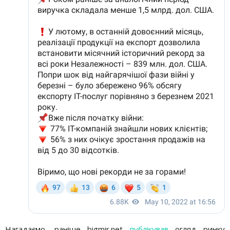
Нагадаємо, раніше bigmir.net
публікував
огляд ринку