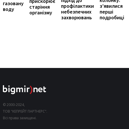
колонку:
підхід до
прискорює
газовану
з’явилися
профілактики
старіння
воду
перші
небезпечних
організму
подробиці
захворювань
© 2000-2024,
ТОВ "КЕПРЕЙТ ПАРТНЕРС".
Всі права захищені.