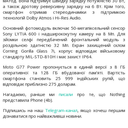
мА·год. Вона підтримує швидку зарядку потужністю 30 Вт,
а також дротову реверсивну зарядку на 6 Вт. Крім того,
смартфон отримав стереодинаміки з підтримкою
технологій Dolby Atmos і Hi-Res Audio.
Основний фотомодуль включає 50-мегапіксельний сенсор
Sony LYTIA 600 і надширококутну камеру на 8 Мп. Для
зйомки селфі передбачений фронтальний модуль з
роздільною здатністю 32 Мп. Екран захищений склом
Corning Gorilla Glass 7i, корпус відповідає військовому
стандарту MIL-STD-810H і має захист IP64.
Moto G77 Power пропонується в єдиній версії з 8 ГБ
оперативної та 128 ГБ вбудованої пам’яті. Вартість
смартфона становить 25 999 індійських рупій, що
відповідає приблизно 275 доларам.
Нагадаємо, раніше ми
писали
про те, що Nothing
представила Phone (4b).
Підпишись на наш
Telegram-канал
, якщо хочеш першим
дізнаватися про найважливіші новини.