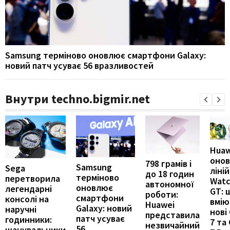
Samsung терміново оновлює смартфони Galaxy:
новий патч усуває 56 вразливостей
Внутри techno.bigmir.net
Huaw
онов
798 грамів і
Samsung
Sega
ліні
до 18 годин
терміново
перетворила
Wat
автономної
оновлює
легендарні
GT: 
роботи:
смартфони
консолі на
вмію
Huawei
Galaxy: новий
наручні
нові
представила
патч усуває
годинники:
7 та
незвичайний
56
шанувальники