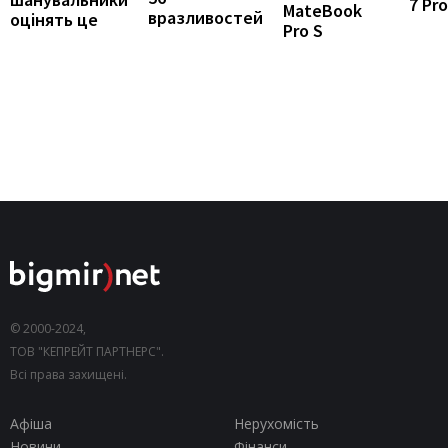
7 Pro
MateBook
вразливостей
оцінять це
Pro S
© 2000-2024,
ТОВ "КЕПРЕЙТ ПАРТНЕРС".
Всі права захищені.
Афіша
Нерухомість
Новини
Фінанси