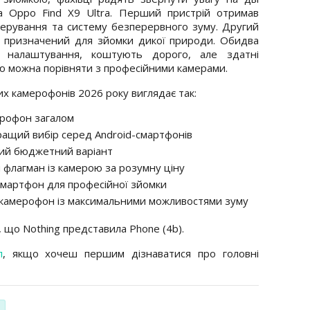
а Oppo Find X9 Ultra. Перший пристрій отримав
керування та систему безперервного зуму. Другий
, призначений для зйомки дикої природи. Обидва
і налаштування, коштують дорого, але здатні
тю можна порівняти з професійними камерами.
их камерофонів 2026 року виглядає так:
ерофон загалом
ращий вибір серед Android-смартфонів
щий бюджетний варіант
 флагман із камерою за розумну ціну
смартфон для професійної зйомки
 камерофон із максимальними можливостями зуму
, що Nothing представила Phone (4b).
л
, якщо хочеш першим дізнаватися про головні