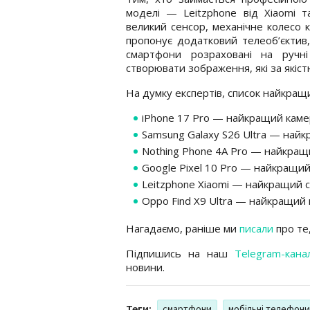
моделі — Leitzphone від Xiaomi т
великий сенсор, механічне колесо 
пропонує додатковий телеоб’єктив
смартфони розраховані на ручн
створювати зображення, які за якіс
На думку експертів, список найкращ
iPhone 17 Pro — найкращий кам
Samsung Galaxy S26 Ultra — найк
Nothing Phone 4A Pro — найкра
Google Pixel 10 Pro — найкращий
Leitzphone Xiaomi — найкращий 
Oppo Find X9 Ultra — найкращий
Нагадаємо, раніше ми
писали
про те
Підпишись на наш
Telegram-кана
новини.
Теги:
смартфони
мобільні телефони