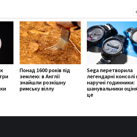
як
Понад 1600 років під
Sega перетворила
 три
землею: в Англії
легендарні консолі 
знайшли розкішну
наручні годинники:
дки
римську віллу
шанувальники оцін
це