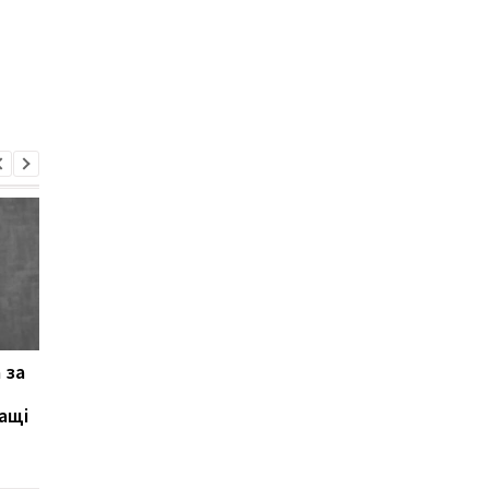
 за
Samsung випустила
Найпопулярніша впр
недорогий Galaxy F70
на прес виявилася
ащі
Pro з Galaxy AI та
переоціненою
акумулятором на 6000
мА·год