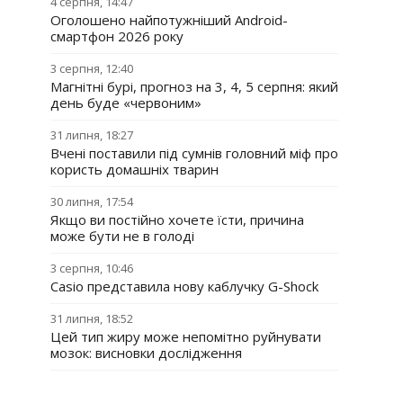
4 серпня, 14:47
Оголошено найпотужніший Android-
смартфон 2026 року
3 серпня, 12:40
Магнітні бурі, прогноз на 3, 4, 5 серпня: який
день буде «червоним»
31 липня, 18:27
Вчені поставили під сумнів головний міф про
користь домашніх тварин
30 липня, 17:54
Якщо ви постійно хочете їсти, причина
може бути не в голоді
3 серпня, 10:46
Casio представила нову каблучку G-Shock
31 липня, 18:52
Цей тип жиру може непомітно руйнувати
мозок: висновки дослідження