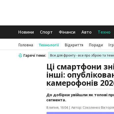
Новини
Спорт
Фінанси
Авто
Техно
Головна
Технології
Відкриття
Поради
Іг
Гарячі теми:
Все для фронту - все про зброю та техн
Ці смартфони зн
інші: опубліков
камерофонів 202
До добірки увійшли як топові пр
сегмента.
8 липня, 16:04
|
Автор: Соколенко Вікторія