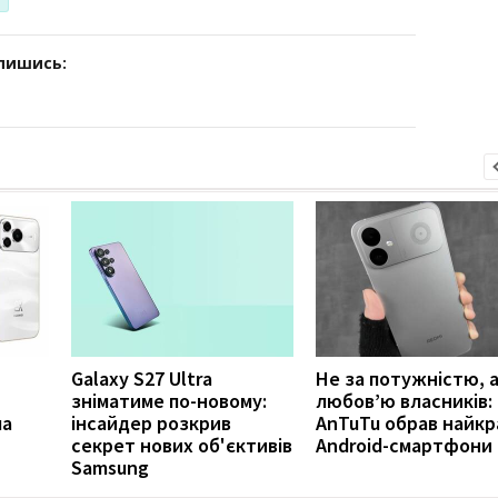
дпишись:
Galaxy S27 Ultra
Не за потужністю, а
зніматиме по-новому:
любов’ю власників:
ла
інсайдер розкрив
AnTuTu обрав найкр
секрет нових об'єктивів
Android-смартфони
Samsung