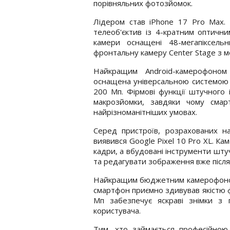
порівняльних фотозйомок.
Лідером став iPhone 17 Pro Max.
телеоб'єктив із 4-кратним оптични
камери оснащені 48-мегапіксель
фронтальну камеру Center Stage з м
Найкращим Android-камерофоном
оснащена універсальною системою 
200 Мп. Фірмові функції штучного і
макрозйомки, завдяки чому смар
найрізноманітніших умовах.
Серед пристроїв, розрахованих н
виявився Google Pixel 10 Pro XL. К
кадри, а вбудовані інструменти шту
та редагувати зображення вже після
Найкращим бюджетним камерофоном с
смартфон приємно здивував якістю ф
Мп забезпечує яскраві знімки з 
користувача.
Тим, хто займається професійною 