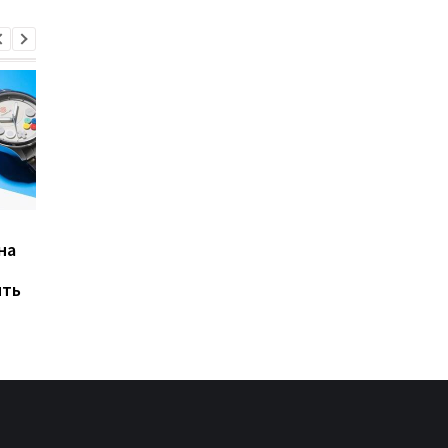
Магнітні бурі, прогноз
Samsung терміново
на
на 6, 7, 8 серпня:
оновлює смартфони
детальна інформація за
Galaxy: новий патч
ять
днями
усуває 56 вразливос