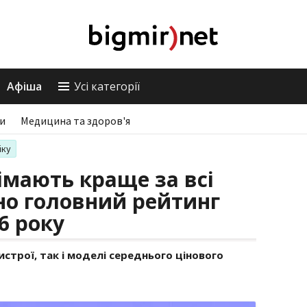
Афіша
Усі категорії
ри
Медицина та здоров'я
іку
імають краще за всі
ано головний рейтинг
6 року
истрої, так і моделі середнього цінового