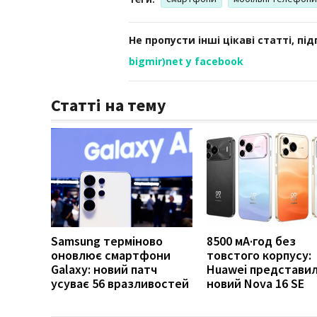
Не пропусти інші цікаві статті, пі
bigmir)net у facebook
Статті на тему
Samsung терміново
8500 мА·год без
оновлює смартфони
товстого корпусу:
Galaxy: новий патч
Huawei представи
усуває 56 вразливостей
новий Nova 16 SE