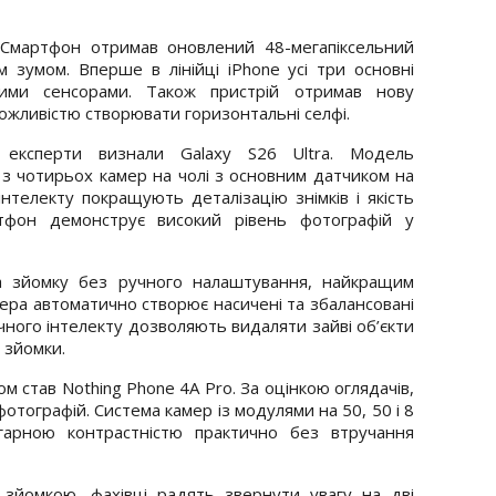
 Смартфон отримав оновлений 48-мегапіксельний
м зумом. Вперше в лінійці iPhone усі три основні
ними сенсорами. Також пристрій отримав нову
ожливістю створювати горизонтальні селфі.
 експерти визнали Galaxy S26 Ultra. Модель
з чотирьох камер на чолі з основним датчиком на
нтелекту покращують деталізацію знімків і якість
тфон демонструє високий рівень фотографій у
а зйомку без ручного налаштування, найкращим
амера автоматично створює насичені та збалансовані
чного інтелекту дозволяють видаляти зайві об’єкти
 зйомки.
тав Nothing Phone 4A Pro. За оцінкою оглядачів,
отографій. Система камер із модулями на 50, 50 і 8
гарною контрастністю практично без втручання
зйомкою, фахівці радять звернути увагу на дві