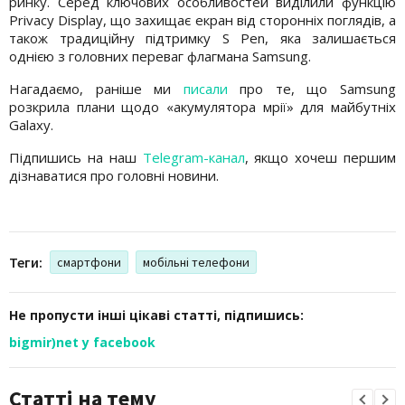
ринку. Серед ключових особливостей виділили функцію
Privacy Display, що захищає екран від сторонніх поглядів, а
також традиційну підтримку S Pen, яка залишається
однією з головних переваг флагмана Samsung.
Нагадаємо, раніше ми
писали
про те, що Samsung
розкрила плани щодо «акумулятора мрії» для майбутніх
Galaxy.
Підпишись на наш
Telegram-канал
, якщо хочеш першим
дізнаватися про головні новини.
Теги:
смартфони
мобільні телефони
Не пропусти інші цікаві статті, підпишись:
bigmir)net у facebook
Статті на тему