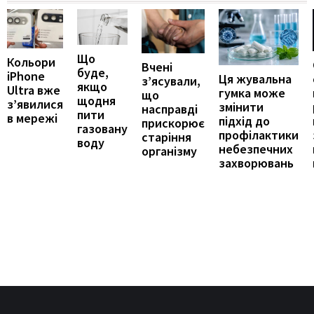
Що
Кольори
Вчені
буде,
iPhone
Ця жувальна
з’ясували,
якщо
Ultra вже
гумка може
що
щодня
з’явилися
змінити
насправді
пити
в мережі
підхід до
прискорює
газовану
профілактики
старіння
воду
небезпечних
організму
захворювань