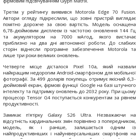
фірмовим підсвічуванням Glyph Matrix.
Третім у рейтингу виявився Motorola Edge 70 Fusion.
Автори огляду підкреслили, що зовні пристрій виглядає
помітно дорожче за свою вартість. Модель оснащена
6,78-дюймовим дисплеєм із частотою оновлення 144 Гц
та акумулятором на 7000 мА·год, якого вистачає
приблизно на два дні автономної роботи. До слабких
сторін віднесли програмне забезпечення Motorola та
лише три роки великих оновлень.
Четверте місце дісталося Pixel 10a, який назвали
найкращим недорогим Android-смартфоном для мобільної
фотографії. За 499 доларів покупець отримує якісний 6,3-
дюймовий екран, фірмові функції Google на базі штучного
інтелекту та підтримку оновлень до 2032 року. При цьому
процесор Tensor G4 поступається конкурентам за рівнем
продуктивності.
Замикає п’ятірку Galaxy S26 Ultra. Незважаючи на
відсутність кардинальних змін порівняно з попередником,
модель, як і раніше, залишається одним із
найпродуктивніших і найуніверсальніших смартфонів на