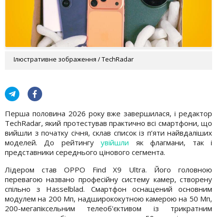
Ілюстративне зображення / TechRadar
Перша половина 2026 року вже завершилася, і редактор
TechRadar, який протестував практично всі смартфони, що
вийшли з початку січня, склав список із п’яти найвдаліших
моделей. До рейтингу
увійшли
як флагмани, так і
представники середнього цінового сегмента.
Лідером став OPPO Find X9 Ultra. Його головною
перевагою названо професійну систему камер, створену
спільно з Hasselblad. Смартфон оснащений основним
модулем на 200 Мп, надширококутною камерою на 50 Мп,
200-мегапіксельним телеоб'єктивом із трикратним