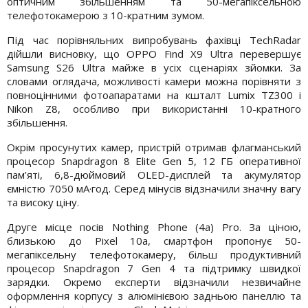
оптичним збільшенням та 50-мегапіксельною
телефотокамерою з 10-кратним зумом.
Під час порівняльних випробувань фахівці TechRadar
дійшли висновку, що OPPO Find X9 Ultra перевершує
Samsung S26 Ultra майже в усіх сценаріях зйомки. За
словами оглядача, можливості камери можна порівняти з
повноцінними фотоапаратами на кшталт Lumix TZ300 і
Nikon Z8, особливо при використанні 10-кратного
збільшення.
Окрім просунутих камер, пристрій отримав флагманський
процесор Snapdragon 8 Elite Gen 5, 12 ГБ оперативної
пам’яті, 6,8-дюймовий OLED-дисплей та акумулятор
ємністю 7050 мА·год. Серед мінусів відзначили значну вагу
та високу ціну.
Друге місце посів Nothing Phone (4a) Pro. За ціною,
близькою до Pixel 10a, смартфон пропонує 50-
мегапіксельну телефотокамеру, більш продуктивний
процесор Snapdragon 7 Gen 4 та підтримку швидкої
зарядки. Окремо експерти відзначили незвичайне
оформлення корпусу з алюмінієвою задньою панеллю та