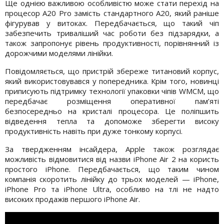
Ще однією важливою особливістю може стати перехід на
процесор A20 Pro замість стандартного A20, який раніше
фігурував у витоках. Передбачається, що такий чіп
забезпечить триваліший час роботи без підзарядки, а
також запропонує рівень продуктивності, порівнянний із
дорожчими моделями лінійки.
Повідомляється, що пристрій збереже титановий корпус,
який використовувався у попередника. Крім того, новинці
приписують підтримку технології упаковки чіпів WMCM, що
передбачає розміщення оперативної пам’яті
безпосередньо на кристалі процесора. Це поліпшить
відведення тепла та допоможе зберегти високу
продуктивність навіть при дуже тонкому корпусі.
За твердженням інсайдера, Apple також розглядає
можливість відмовитися від назви iPhone Air 2 на користь
простого iPhone. Передбачається, що таким чином
компанія скоротить лінійку до трьох моделей — iPhone,
iPhone Pro та iPhone Ultra, особливо на тлі не надто
високих продажів першого iPhone Air.