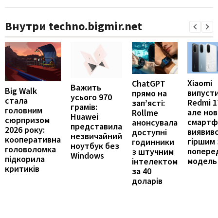
Внутри techno.bigmir.net
Xiaomi
ChatGPT
Важить
Big Walk
випуст
прямо на
усього 970
стала
Redmi 1
зап’ясті:
грамів:
головним
але но
Rollme
Huawei
сюрпризом
смартф
анонсувала
представила
2026 року:
виявив
доступні
незвичайний
кооперативна
гіршим 
годинники
ноутбук без
головоломка
попере
з штучним
Windows
підкорила
модель
інтелектом
критиків
за 40
доларів