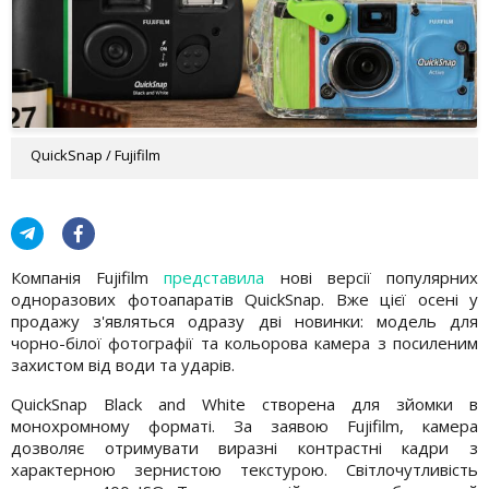
QuickSnap / Fujifilm
Компанія Fujifilm
представила
нові версії популярних
одноразових фотоапаратів QuickSnap. Вже цієї осені у
продажу з'являться одразу дві новинки: модель для
чорно-білої фотографії та кольорова камера з посиленим
захистом від води та ударів.
QuickSnap Black and White створена для зйомки в
монохромному форматі. За заявою Fujifilm, камера
дозволяє отримувати виразні контрастні кадри з
характерною зернистою текстурою. Світлочутливість