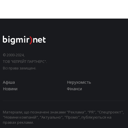
© 2000-2024,
ТОВ "КЕПРЕЙТ ПАРТНЕРС".
Всі права захищені.
Афіша
Нерухомість
Новини
Фінанси
Матеріали, що позначені знаками "Реклама", "PR", "Спецпроект",
"Новини компаній", "Актуально", "Промо", публікуються на
правах реклами.