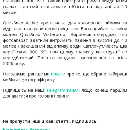
становить 400 ISO. Також пристрій отримав вбудований
спалах, здатний освітлювати об’єкти на відстані до 10
метрів.
QuickSnap Active призначена для кольорової зйомки та
відрізняється підвищеною міцністю. Вона прийде на зміну
моделі QuickSnap Waterproof. Виробник стверджує, що
фотоапарат здатний витримати падіння з висоти до 10
метрів і захищений від впливу води. Світлочутливість цієї
версії сягає 800 ISO, при цьому спалах у конструкції не
передбачений. Початок продажів заплановано на осінь
2026 року.
Нагадаємо, раніше ми
писали
про те, що обрано найкращі
мобільні фотографії року.
Підпишись на наш
Telegram-канал
, якщо хочеш першим
дізнаватися про головні новини.
Не пропусти інші цікаві статті, підпишись:
bigmir)net у facebook