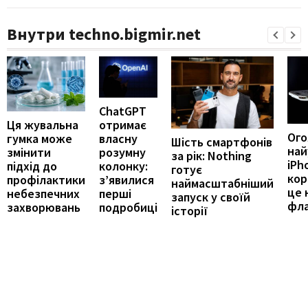
Внутри techno.bigmir.net
ChatGPT
отримає
Ця жувальна
Ог
власну
гумка може
Шість смартфонів
най
розумну
змінити
за рік: Nothing
iPh
колонку:
підхід до
готує
кор
з’явилися
профілактики
наймасштабніший
це 
перші
небезпечних
запуск у своїй
фл
подробиці
захворювань
історії