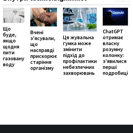
Що
ChatGPT
Вчені
буде,
отримає
Ця жувальна
з’ясували,
якщо
власну
гумка може
що
щодня
розумну
змінити
насправді
пити
колонку:
підхід до
прискорює
газовану
з’явилися
профілактики
старіння
воду
перші
небезпечних
організму
подробиці
захворювань