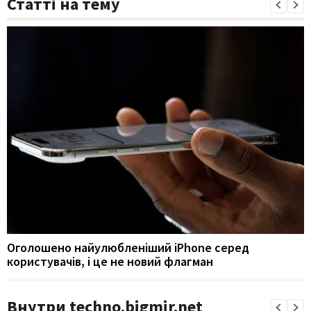
Статті на тему
Оголошено найулюбленіший iPhone серед
користувачів, і це не новий флагман
Внутри techno.bigmir.net