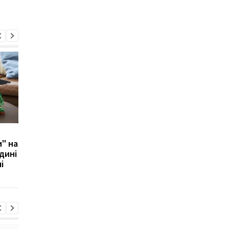
Шанувальники Apple в
LEGO випустила
и" на
очікуванні: LEGO
конструктор за
дині
розглядає можливість
мотивами "Губки Боб
і
випуску культового iMac
можна зібрати Бікіні-
G3
Боттом