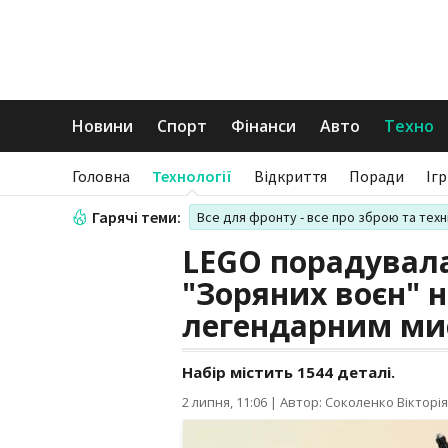
Новини
Спорт
Фінанси
Авто
Техно
Головна
Технології
Відкриття
Поради
Іг
Гарячі теми:
Все для фронту - все про зброю та техн
LEGO порадувал
"Зоряних воєн" 
легендарним ми
Набір містить 1544 деталі.
2 липня, 11:06
|
Автор: Соколенко Вікторія