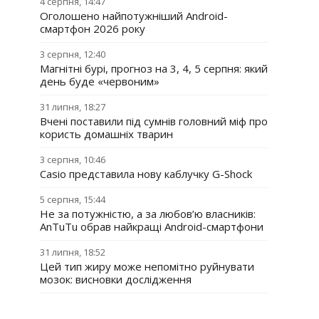
4 серпня, 14:47
Оголошено найпотужніший Android-
смартфон 2026 року
3 серпня, 12:40
Магнітні бурі, прогноз на 3, 4, 5 серпня: який
день буде «червоним»
31 липня, 18:27
Вчені поставили під сумнів головний міф про
користь домашніх тварин
3 серпня, 10:46
Casio представила нову каблучку G-Shock
5 серпня, 15:44
Не за потужністю, а за любов’ю власників:
AnTuTu обрав найкращі Android-смартфони
31 липня, 18:52
Цей тип жиру може непомітно руйнувати
мозок: висновки дослідження