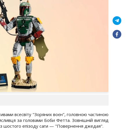
ивами всесвіту "Зоряних воєн", головною частиною
исливця за головами Боби Фетта. Зовнішній вигляд
 з шостого епізоду саги — "Повернення джедая".