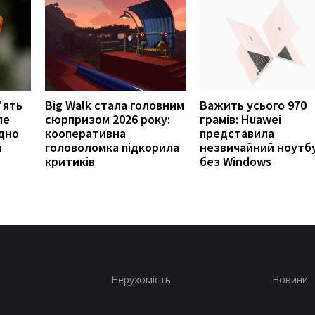
'ять
Big Walk стала головним
Важить усього 970
ле
сюрпризом 2026 року:
грамів: Huawei
одно
кооперативна
представила
и
головоломка підкорила
незвичайний ноутб
критиків
без Windows
Нерухомість
Новини