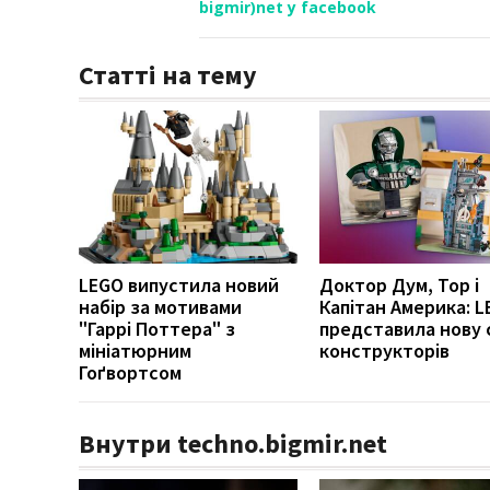
bigmir)net у facebook
Статті на тему
LEGO випустила новий
Доктор Дум, Тор і
набір за мотивами
Капітан Америка: 
"Гаррі Поттера" з
представила нову 
мініатюрним
конструкторів
Гоґвортсом
Внутри techno.bigmir.net