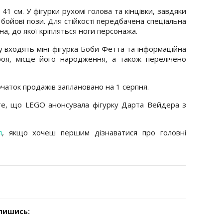
41 см. У фігурки рухомі голова та кінцівки, завдяки
 бойові пози. Для стійкості передбачена спеціальна
їна, до якої кріпляться ноги персонажа.
у входять міні-фігурка Боби Фетта та інформаційна
ероя, місце його народження, а також перелічено
очаток продажів заплановано на 1 серпня.
е, що LEGO анонсувала фігурку Дарта Вейдера з
л
, якщо хочеш першим дізнаватися про головні
дпишись: