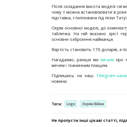
Після складання висота моделі сягає 
чому її можна встановлювати в різні
підставка, стилізована під піски Тату
Окрім основної моделі, до комплект
табличка. На ній вказано зріст г
основне озброєння найманця.
Вартість становить 170 доларів, а п
Нагадаємо, раніше ми
писали
про т
мечем і тканинним плащем.
Підпишись на наш
Telegram-кана
новини.
Теги:
Lego
Зоряні Війни
Не пропусти інші цікаві статті, пі