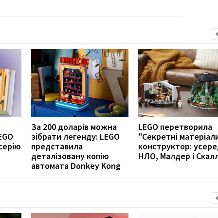
За 200 доларів можна
LEGO перетворила
LEGO
зібрати легенду: LEGO
"Секретні матеріал
серію
представила
конструктор: усере
деталізовану копію
НЛО, Малдер і Скалл
автомата Donkey Kong