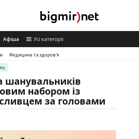
Афіша
Усі категорії
ри
Медицина та здоров'я
іку
а шанувальників
новим набором із
сливцем за головами