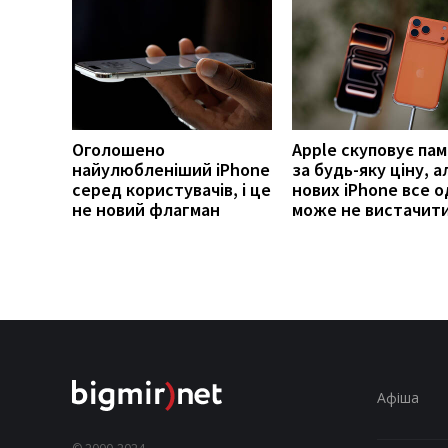
Оголошено
Apple скуповує пам
найулюбленіший iPhone
за будь-яку ціну, а
серед користувачів, і це
нових iPhone все 
не новий флагман
може не вистачит
Афіша