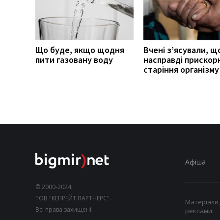
Що буде, якщо щодня
Вчені з’ясували, щ
пити газовану воду
насправді прискор
старіння організму
Афіша
© 2000-2024,
ТОВ "КЕПРЕЙТ ПАРТНЕРС".
Матеріали,
Всі права захищені.
реклами.