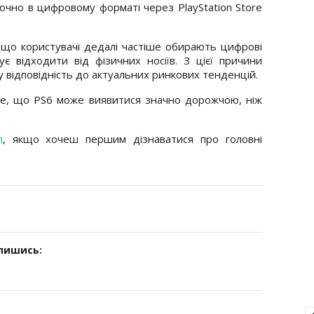
чно в цифровому форматі через PlayStation Store
 що користувачі дедалі частіше обирають цифрові
ує відходити від фізичних носіїв. З цієї причини
у відповідність до актуальних ринкових тенденцій.
е, що PS6 може виявитися значно дорожчою, ніж
л
, якщо хочеш першим дізнаватися про головні
дпишись: