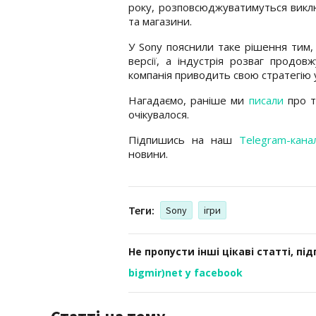
року, розповсюджуватимуться виклю
та магазини.
У Sony пояснили таке рішення тим,
версії, а індустрія розваг продовж
компанія приводить свою стратегію 
Нагадаємо, раніше ми
писали
про т
очікувалося.
Підпишись на наш
Telegram-кана
новини.
Теги:
Sony
ігри
Не пропусти інші цікаві статті, пі
bigmir)net у facebook