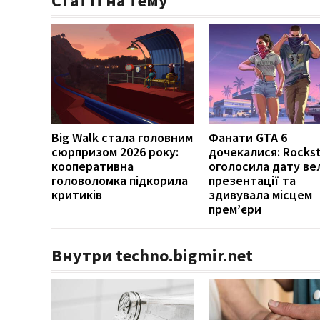
Статті на тему
Big Walk стала головним
Фанати GTA 6
сюрпризом 2026 року:
дочекалися: Rockst
кооперативна
оголосила дату ве
головоломка підкорила
презентації та
критиків
здивувала місцем
прем’єри
Внутри techno.bigmir.net