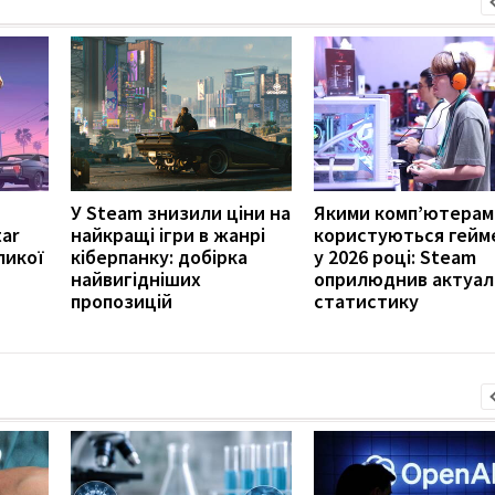
У Steam знизили ціни на
Якими комп’ютерам
ar
найкращі ігри в жанрі
користуються гейм
ликої
кіберпанку: добірка
у 2026 році: Steam
найвигідніших
оприлюднив актуал
пропозицій
статистику