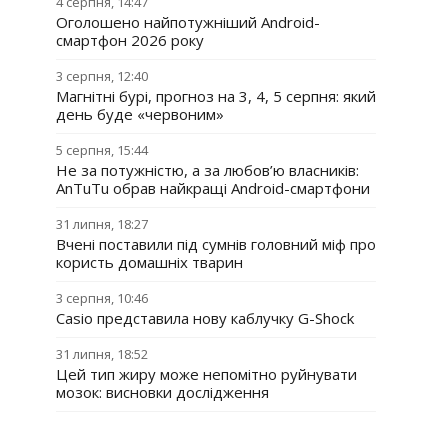
4 серпня, 14:47
Оголошено найпотужніший Android-
смартфон 2026 року
3 серпня, 12:40
Магнітні бурі, прогноз на 3, 4, 5 серпня: який
день буде «червоним»
5 серпня, 15:44
Не за потужністю, а за любов’ю власників:
AnTuTu обрав найкращі Android-смартфони
31 липня, 18:27
Вчені поставили під сумнів головний міф про
користь домашніх тварин
3 серпня, 10:46
Casio представила нову каблучку G-Shock
31 липня, 18:52
Цей тип жиру може непомітно руйнувати
мозок: висновки дослідження