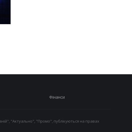
Шість смартфонів за рік:
Оголошено
Nothing готує
найулюбленіший iPh
наймасштабніший
серед користувачів, 
запуск у своїй історії
не новий флагман
Фінанси
ній", "Актуально", "Промо", публікуються на правах