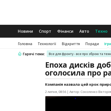
Новини
Спорт
Фінанси
Авто
Техно
Головна
Технології
Відкриття
Поради
Ігр
Гарячі теми:
Все для фронту - все про зброю та техн
Епоха дисків добі
оголосила про р
Компанія назвала цей крок прир
2 липня, 08:56
|
Автор: Соколенко Вікторія