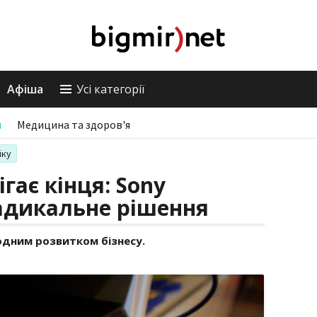
Афіша
Усі категорії
и
Медицина та здоров'я
іку
гає кінця: Sony
адикальне рішення
одним розвитком бізнесу.