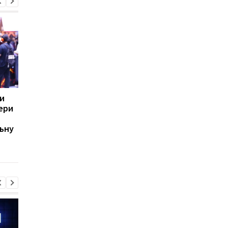
и
Від 1000 до 5000
Steam влаштував но
ери
доларів: експерти
розпродаж після
представили найкращі
літнього фестивалю
ьну
ігрові ПК для будь-яких
знижки сягають 90%
завдань