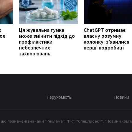
о
Ця жувальна гумка
ChatGPT отримає
ює
може змінити підхід до
власну розумну
профілактики
колонку: з’явилися
небезпечних
перші подробиці
захворювань
Нерухомість
Новини
 що позначені знаками "Реклама", "PR", "Спецпроект", "Новини компа