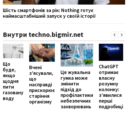
Шість смартфонів за рік: Nothing готує
наймасштабніший запуск у своїй історії
Внутри techno.bigmir.net
Що
ChatGPT
Вчені
буде,
отримає
Ця жувальна
з’ясували,
якщо
власну
гумка може
що
щодня
розумну
змінити
насправді
пити
колонку:
підхід до
прискорює
газовану
з’явилися
профілактики
старіння
воду
перші
небезпечних
організму
подробиці
захворювань