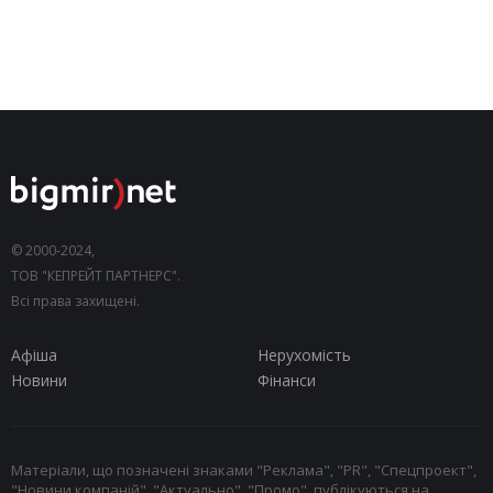
© 2000-2024,
ТОВ "КЕПРЕЙТ ПАРТНЕРС".
Всі права захищені.
Афіша
Нерухомість
Новини
Фінанси
Матеріали, що позначені знаками "Реклама", "PR", "Спецпроект",
"Новини компаній", "Актуально", "Промо", публікуються на