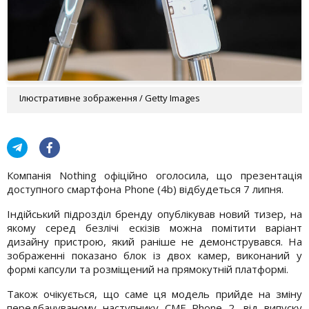
Ілюстративне зображення / Getty Images
Компанія Nothing офіційно оголосила, що презентація
доступного смартфона Phone (4b) відбудеться 7 липня.
Індійський підрозділ бренду опублікував новий тизер, на
якому серед безлічі ескізів можна помітити варіант
дизайну пристрою, який раніше не демонструвався. На
зображенні показано блок із двох камер, виконаний у
формі капсули та розміщений на прямокутній платформі.
Також очікується, що саме ця модель прийде на зміну
передбачуваному наступнику CMF Phone 2, від випуску