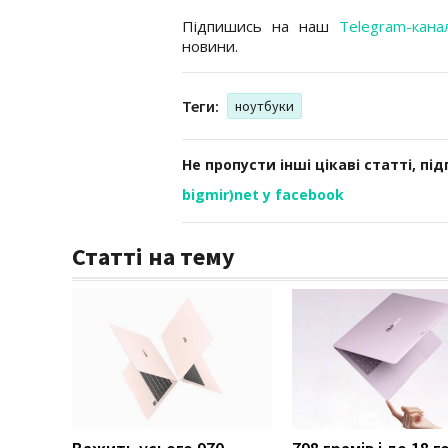
Підпишись на наш
Telegram-кана
новини.
Теги:
ноутбуки
Не пропусти інші цікаві статті, пі
bigmir)net у facebook
Статті на тему