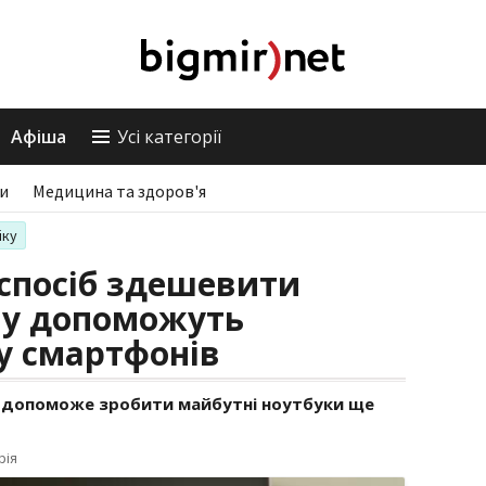
Афіша
Усі категорії
ри
Медицина та здоров'я
іку
 спосіб здешевити
му допоможуть
ту смартфонів
це допоможе зробити майбутні ноутбуки ще
рія