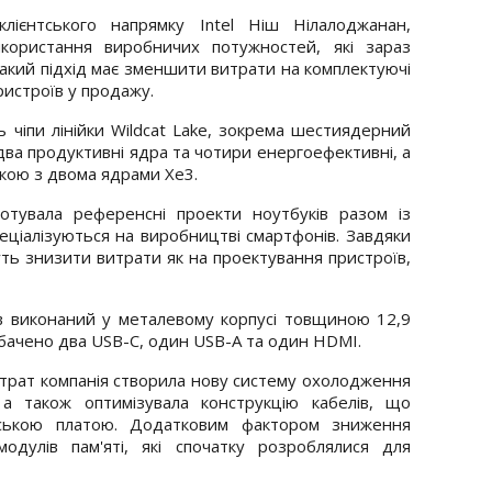
лієнтського напрямку Intel Ніш Нілалоджанан,
користання виробничих потужностей, які зараз
 Такий підхід має зменшити витрати на комплектуючі
ристроїв у продажу.
 чіпи лінійки Wildcat Lake, зокрема шестиядерний
 два продуктивні ядра та чотири енергоефективні, а
кою з двома ядрами Xe3.
ідготувала референсні проекти ноутбуків разом із
еціалізуються на виробництві смартфонів. Завдяки
ь знизити витрати як на проектування пристроїв,
в виконаний у металевому корпусі товщиною 12,9
дбачено два USB-C, один USB-A та один HDMI.
трат компанія створила нову систему охолодження
а також оптимізувала конструкцію кабелів, що
нською платою. Додатковим фактором зниження
модулів пам'яті, які спочатку розроблялися для