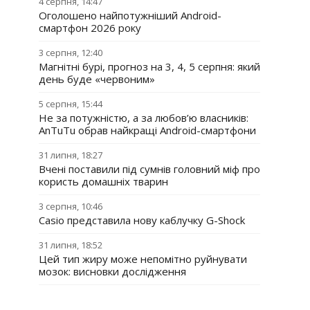
4 серпня, 14:47
Оголошено найпотужніший Android-
смартфон 2026 року
3 серпня, 12:40
Магнітні бурі, прогноз на 3, 4, 5 серпня: який
день буде «червоним»
5 серпня, 15:44
Не за потужністю, а за любов’ю власників:
AnTuTu обрав найкращі Android-смартфони
31 липня, 18:27
Вчені поставили під сумнів головний міф про
користь домашніх тварин
3 серпня, 10:46
Casio представила нову каблучку G-Shock
31 липня, 18:52
Цей тип жиру може непомітно руйнувати
мозок: висновки дослідження