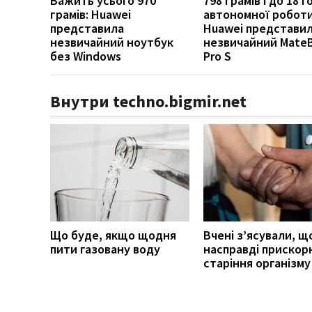
Важить усього 970
798 грамів і до 18 
грамів: Huawei
автономної роботи
представила
Huawei представи
незвичайний ноутбук
незвичайний Mate
без Windows
Pro S
Внутри techno.bigmir.net
Що буде, якщо щодня
Вчені з’ясували, щ
пити газовану воду
насправді прискор
старіння організму