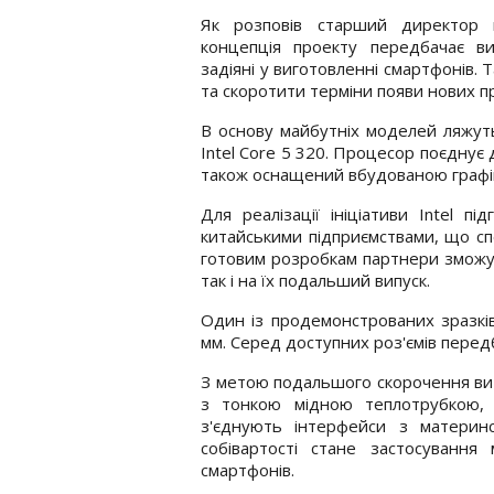
Як розповів старший директор к
концепція проекту передбачає ви
задіяні у виготовленні смартфонів.
та скоротити терміни появи нових п
В основу майбутніх моделей ляжуть
Intel Core 5 320. Процесор поєднує
також оснащений вбудованою графі
Для реалізації ініціативи Intel п
китайськими підприємствами, що сп
готовим розробкам партнери зможут
так і на їх подальший випуск.
Один із продемонстрованих зразкі
мм. Серед доступних роз'ємів пере
З метою подальшого скорочення ви
з тонкою мідною теплотрубкою, 
з'єднують інтерфейси з матери
собівартості стане застосування 
смартфонів.