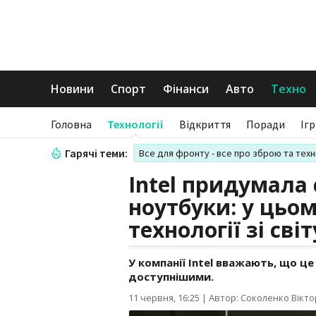
Новини
Спорт
Фінанси
Авто
Техно
Головна
Технології
Відкриття
Поради
Іг
Гарячі теми:
Все для фронту - все про зброю та техн
Intel придумала
ноутбуки: у цьо
технології зі сві
У компанії Intel вважають, що 
доступнішими.
11 червня, 16:25
|
Автор: Соколенко Вікто