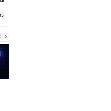
ся
У мережу потрапив
Huawei кинула викли
огляд прототипу
Apple: новий MateBo
Surface Laptop Ultra: не
Pro S виявився майже
M5
обійшлося без проблем
1,5 рази легшим за
MacBook Neo
Шість смартфонів за рік:
Оголошено
Nothing готує
найулюбленіший iPh
наймасштабніший
серед користувачів, 
запуск у своїй історії
не новий флагман