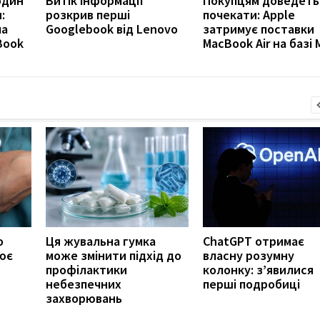
годин
Витік інформації
Покупцям доведеть
:
розкрив перші
почекати: Apple
ла
Googlebook від Lenovo
затримує поставки
Book
MacBook Air на базі 
о
Ця жувальна гумка
ChatGPT отримає
ює
може змінити підхід до
власну розумну
профілактики
колонку: з’явилися
небезпечних
перші подробиці
захворювань