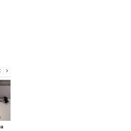
на
Інструкція для
Надшвидкий Wi-Fi 7: