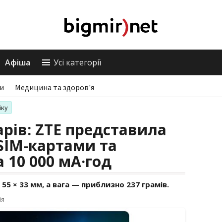
Афіша
Усі категорії
ри
Медицина та здоров'я
іку
арів: ZTE представила
 SIM-картами та
 10 000 мА·год
55 × 33 мм, а вага — приблизно 237 грамів.
ія