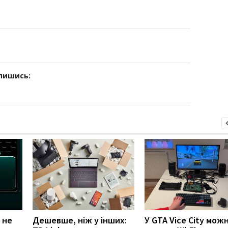
дпишись:
 не
Дешевше, ніж у інших:
У GTA Vice City мож