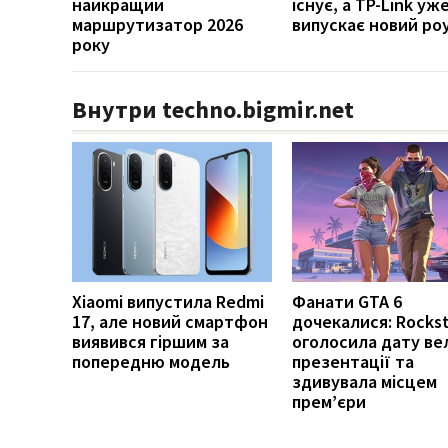
найкращий
існує, а TP-Link уж
маршрутизатор 2026
випускає новий ро
року
Внутри techno.bigmir.net
Xiaomi випустила Redmi
Фанати GTA 6
17, але новий смартфон
дочекалися: Rockst
виявився гіршим за
оголосила дату ве
попередню модель
презентації та
здивувала місцем
прем’єри