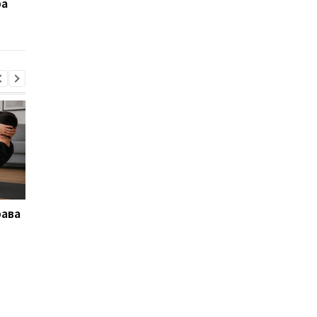
ра
забудькуватих: як
Xiaomi випустила но
швидко знайти пароль
дешевий роутер
від Wi-Fi на ПК
рава
Не така ідеальна, як
Понад 1600 років під
здається: названо три
землею: в Англії
головні недоліки
знайшли розкішну
бездротової зарядки
римську віллу