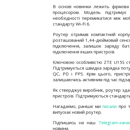
В основі новинки лежить фірмов
процесором. Модель підтримує 
необхідності перемикатися між мо
стандарту Wi-Fi 6.
Роутер отримав компактний корпус
розташований 1,44-дюймовий сенсо
підключення, залишок заряду бат
підключення інших пристроїв.
Ключовою особливістю ZTE U15S ст
Підтримується швидка зарядка потуж
QC, PD і PPS. Крім цього, прист
залишаючись активним під час підза
Як стверджує виробник, роутер зд
пристроїв. Підтримуються стандарти W
Нагадаємо, раніше ми
писали
про т
випускає новий роутер.
Підпишись на наш
Telegram-кана
новини.