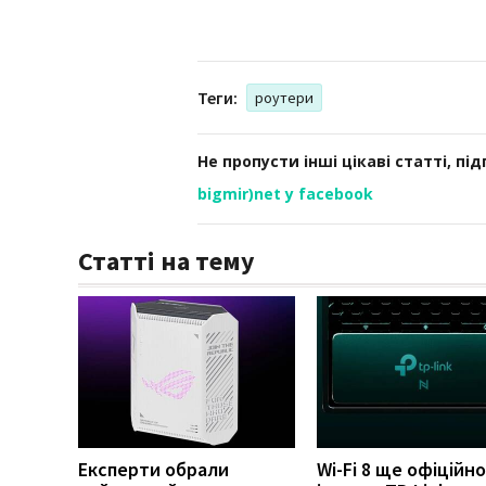
Теги:
роутери
Не пропусти інші цікаві статті, пі
bigmir)net у facebook
Статті на тему
Експерти обрали
Wi-Fi 8 ще офіційно