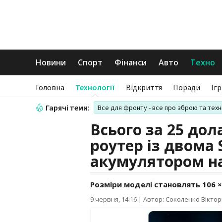
Новини
Спорт
Фінанси
Авто
Техно
Головна
Технології
Відкриття
Поради
Іг
Гарячі теми:
Все для фронту - все про зброю та техн
Всього за 25 дол
роутер із двома
акумулятором на
Розміри моделі становлять 106 × 
9 червня, 14:16
|
Автор: Соколенко Віктор