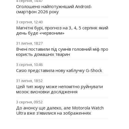
4 серпня, 14:47
Оголошено найпотужніший Android-
смартфон 2026 року
3 серпня, 12:40
Магнітні бурі, прогноз на 3, 4, 5 серпня: який
день буде «червоним»
31 липня, 18:27
Вчені поставили під сумнів головний міф про
користь домашніх тварин
3 серпня, 10:46
Casio представила нову каблучку G-Shock
31 липня, 18:52
Цей тип жиру може непомітно руйнувати
мозок: висновки дослідження
3 серпня, 09:52
До анонсу ще далеко, але Motorola Watch
Ultra вже з’явилися на зображеннях