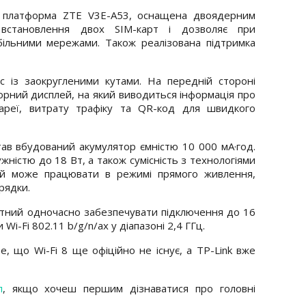
а платформа ZTE V3E-A53, оснащена двоядерним
встановлення двох SIM-карт і дозволяє при
більними мережами. Також реалізована підтримка
 із заокругленими кутами. На передній стороні
рний дисплей, на який виводиться інформація про
ареї, витрату трафіку та QR-код для швидкого
ав вбудований акумулятор ємністю 10 000 мА·год.
ністю до 18 Вт, а також сумісність з технологіями
рій може працювати в режимі прямого живлення,
рядки.
атний одночасно забезпечувати підключення до 16
i-Fi 802.11 b/g/n/ax у діапазоні 2,4 ГГц.
е, що Wi-Fi 8 ще офіційно не існує, а TP-Link вже
л
, якщо хочеш першим дізнаватися про головні