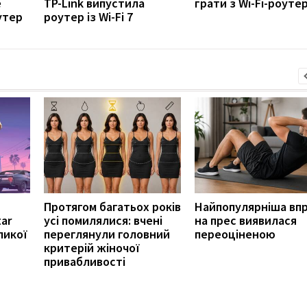
е
TP-Link випустила
грати з Wi-Fi-роуте
утер
роутер із Wi-Fi 7
Протягом багатьох років
Найпопулярніша вп
ar
усі помилялися: вчені
на прес виявилася
ликої
переглянули головний
переоціненою
критерій жіночої
привабливості