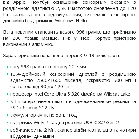
від Apple. Ноутбук оснащений сенсорним екраном з
роздільною здатністю 2,5K і частотою оновлення до 120
Гц, клавіатурою з підсвічуванням, системою з чотирьох
динаміків і підтримкою Windows Hello.
Вага новинки становить всього 998 грамів, що приблизно
на 200 грамів менше, ніж у Neo. Корпус пристрою
виконаний з алюмінію.
Характеристики початкової версії XPS 13 включають:
вагу 998 грамів і товщину 12,7 мм
13,4-дюймовий сенсорний дисплей з роздільною
здатністю 2560×1600 пікселів, яскравістю 500 ніт і
частотою від 30 до 120 Гц
процесор Intel Core Ultra 5 320 сімейства Wildcat Lake
8 ГБ оперативної пам'яті в одноканальному режимі та
SSD об'ємом 512 ГБ
акумулятор ємністю 53 Вт·год
підтримку Wi-Fi 7 та два роз'єми USB-C 3.2 Gen 2
веб-камеру на 2 Мп, сканер відбитків пальців та чотири
вбудовані динаміки