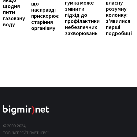
власну
гумка може
що
щодня
розумну
змінити
насправді
пити
колонку:
підхід до
прискорює
газовану
з’явилися
профілактики
старіння
воду
перші
небезпечних
організму
подробиці
захворювань
© 2000-2024,
ТОВ "КЕПРЕЙТ ПАРТНЕРС".