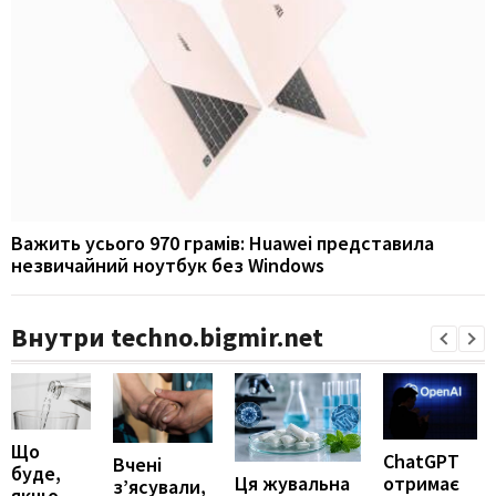
Важить усього 970 грамів: Huawei представила
незвичайний ноутбук без Windows
Внутри techno.bigmir.net
Що
ChatGPT
Вчені
буде,
отримає
Ця жувальна
з’ясували,
якщо