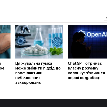
о
Ця жувальна гумка
ChatGPT отримає
ює
може змінити підхід до
власну розумну
профілактики
колонку: з’явилися
небезпечних
перші подробиці
захворювань