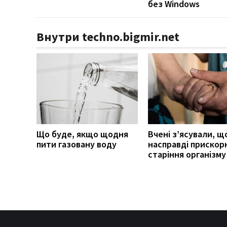
без Windows
Внутри techno.bigmir.net
Що буде, якщо щодня
Вчені з’ясували, щ
пити газовану воду
насправді прискор
старіння організму