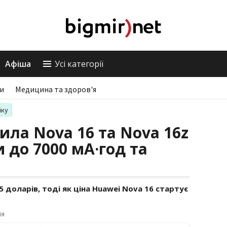
Афіша
Усі категорії
ри
Медицина та здоров'я
іку
ила Nova 16 та Nova 16z
 до 7000 мА·год та
5 доларів, тоді як ціна Huawei Nova 16 стартує
ія