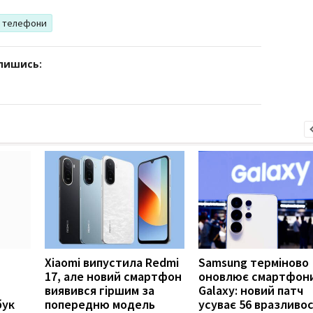
і телефони
дпишись:
Xiaomi випустила Redmi
Samsung терміново
17, але новий смартфон
оновлює смартфон
виявився гіршим за
Galaxy: новий патч
бук
попередню модель
усуває 56 вразливо