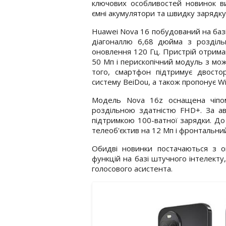
ключових особливостей новинок ви
ємні акумулятори та швидку зарядку
Huawei Nova 16 побудований на баз
діагоналлю 6,68 дюйма з розділь
оновлення 120 Гц. Пристрій отрима
50 Мп і перископічний модуль з мо
того, смартфон підтримує двосто
систему BeiDou, а також пропонує Wi-
Модель Nova 16z оснащена чіпом
роздільною здатністю FHD+. За ав
підтримкою 100-ватної зарядки. До
телеоб'єктив на 12 Мп і фронтальни
Обидві новинки постачаються з 
функцій на базі штучного інтелекту
голосового асистента.