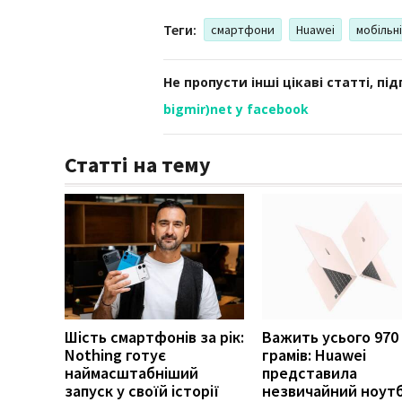
Теги:
смартфони
Huawei
мобільн
Не пропусти інші цікаві статті, пі
bigmir)net у facebook
Статті на тему
Шість смартфонів за рік:
Важить усього 970
Nothing готує
грамів: Huawei
наймасштабніший
представила
запуск у своїй історії
незвичайний ноут