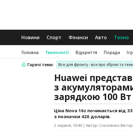
Новини
Спорт
Фінанси
Авто
Техно
Головна
Технології
Відкриття
Поради
Іг
Гарячі теми:
Все для фронту - все про зброю та техн
Huawei представ
з акумуляторами
зарядкою 100 Вт
Ціна Nova 16z починається від 33
з позначки 420 доларів.
2 червня, 10:40
|
Автор: Соколенко Віктор