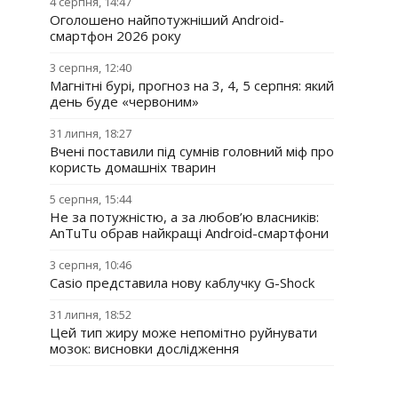
4 серпня, 14:47
Оголошено найпотужніший Android-
смартфон 2026 року
3 серпня, 12:40
Магнітні бурі, прогноз на 3, 4, 5 серпня: який
день буде «червоним»
31 липня, 18:27
Вчені поставили під сумнів головний міф про
користь домашніх тварин
5 серпня, 15:44
Не за потужністю, а за любов’ю власників:
AnTuTu обрав найкращі Android-смартфони
3 серпня, 10:46
Casio представила нову каблучку G-Shock
31 липня, 18:52
Цей тип жиру може непомітно руйнувати
мозок: висновки дослідження