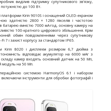
робник виділив підтримку супутникового зв'язку,
 потужністю до 100 Вт.
і платформи Kirin 9010S і оснащений OLED-екраном
ною здатністю 2800 × 1280 пікселів і частотою
в батарею ємністю 7000 мА·год, основну камеру на
жливістю 100-кратного цифрового збільшення. Крім
ронній обмін повідомленнями через супутникову
Fi 7 і захист корпусу за стандартом IP65.
 Kirin 8020 і дисплеєм розміром 6,7 дюйма з
тономність відповідає акумулятор на 6000 мАг з
 складу камер входять основний датчик на 50 Мп,
й модуль на 50 Мп.
операційною системою HarmonyOS 6.1 і набором
, включаючи інструменти для обробки фотографій і