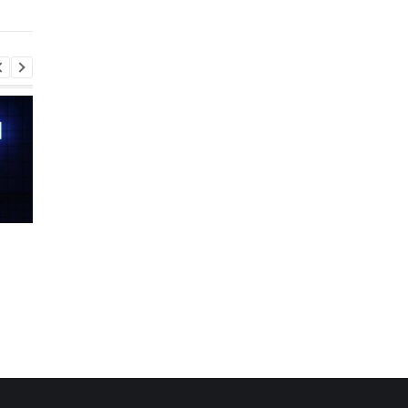
Pro S
Шість смартфонів за рік:
Оголошено
Nothing готує
найулюбленіший iPh
наймасштабніший
серед користувачів, 
запуск у своїй історії
не новий флагман