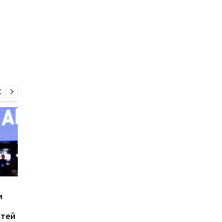
798 грамів і до 18 годин
Huawei оновила ліній
и
автономної роботи:
Watch GT: що вміють
Huawei представила
нові GT 7 та GT 7 Pro
стей
незвичайний MateBook