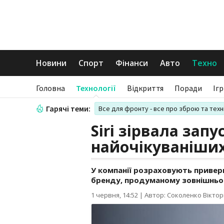
Новини
Спорт
Фінанси
Авто
Техно
Головна
Технології
Відкриття
Поради
Іг
Гарячі теми:
Все для фронту - все про зброю та техн
Siri зірвала запу
найочікуваніших
У компанії розраховують приверн
бренду, продуманому зовнішньому
1 червня, 14:52
|
Автор: Соколенко Віктор