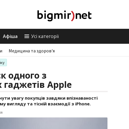
Афіша
Усі категорії
ри
Медицина та здоров'я
іку
ск одного з
 гаджетів Apple
ути увагу покупців завдяки впізнаваності
 вигляду та тісній взаємодії з iPhone.
ія