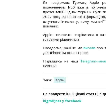
Як повідомляє Гурман, Apple ро
позначенням N50 вже в поточном
презентації. Однак терміни були пе
2027 року. За наявною інформацією,
штучного інтелекту, тому компанії
помічник.
Apple належить закріпитися в ка
готовими рішеннями.
Нагадаємо, раніше ми
писали
про т
для iPhone за останні роки.
Підпишись на наш
Telegram-кана
новини.
Теги:
Apple
Не пропусти інші цікаві статті, пі
bigmir)net у facebook