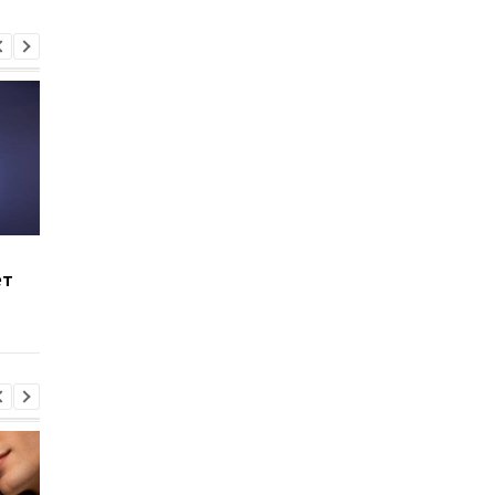
Покупцям доведеться
Названо три причини
ет
почекати: Apple
чому варто дочекат
затримує поставки
iPhone 18 Pro
MacBook Air на базі M5