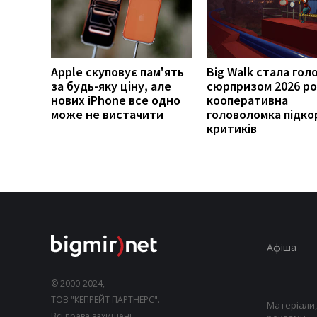
Apple скуповує пам'ять
Big Walk стала гол
за будь-яку ціну, але
сюрпризом 2026 ро
нових iPhone все одно
кооперативна
може не вистачити
головоломка підко
критиків
Афіша
© 2000-2024,
ТОВ "КЕПРЕЙТ ПАРТНЕРС".
Матеріали,
Всі права захищені.