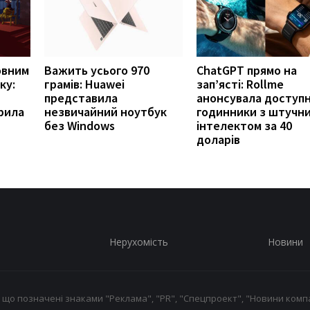
овним
Важить усього 970
ChatGPT прямо на
ку:
грамів: Huawei
зап’ясті: Rollme
представила
анонсувала доступн
рила
незвичайний ноутбук
годинники з штучн
без Windows
інтелектом за 40
доларів
Нерухомість
Новини
 що позначені знаками "Реклама", "PR", "Спецпроект", "Новини компа