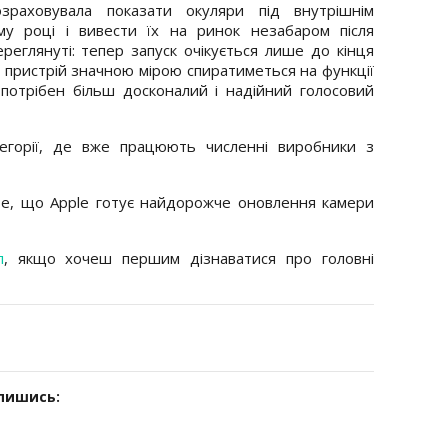
зраховувала показати окуляри під внутрішнім
у році і вивести їх на ринок незабаром після
реглянуті: тепер запуск очікується лише до кінця
 пристрій значною мірою спиратиметься на функції
 потрібен більш досконалий і надійний голосовий
тегорії, де вже працюють численні виробники з
е, що Apple готує найдорожче оновлення камери
л
, якщо хочеш першим дізнаватися про головні
дпишись: