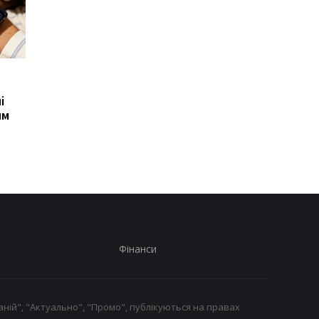
Xiaomi випустила Redmi
Фанати GTA 6
17, але новий смартфон
дочекалися: Rocksta
і
виявився гіршим за
оголосила дату вели
им
попередню модель
презентації та
здивувала місцем
прем’єри
Фінанси
ній", "Актуально", "Промо", публікуються на правах