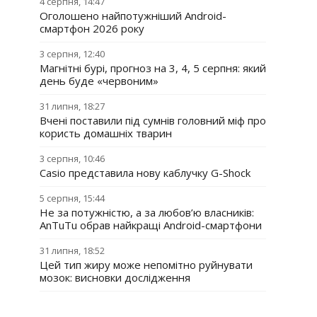
4 серпня, 14:47
Оголошено найпотужніший Android-
смартфон 2026 року
3 серпня, 12:40
Магнітні бурі, прогноз на 3, 4, 5 серпня: який
день буде «червоним»
31 липня, 18:27
Вчені поставили під сумнів головний міф про
користь домашніх тварин
3 серпня, 10:46
Casio представила нову каблучку G-Shock
5 серпня, 15:44
Не за потужністю, а за любов’ю власників:
AnTuTu обрав найкращі Android-смартфони
31 липня, 18:52
Цей тип жиру може непомітно руйнувати
мозок: висновки дослідження