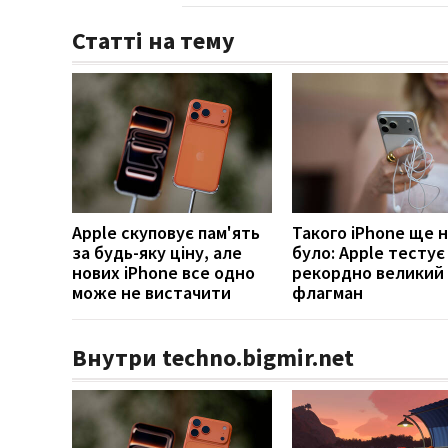
Статті на тему
Apple скуповує пам'ять
Такого iPhone ще 
за будь-яку ціну, але
було: Apple тестує
нових iPhone все одно
рекордно великий
може не вистачити
флагман
Внутри techno.bigmir.net