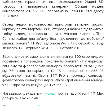
забезпечує фірмова система охолодження Xiaomi 3D
IceLoop з випарними камерами. Обидві моделі
комплектуються 12 ГБ оперативної пам'яті стандарту
LPDDR5X.
Серед інших можливостей пристроїв заявлені захист
корпусу за стандартом IP68, стереодинаміки з підтримкою
Dolby Atmos, технологія eSIM і функція Xiaomi Offline
Communication для зв'язку без підключення до мобільної
мережі. Xiaomi 17T Pro підтримує Wi-Fi 7 і Bluetooth 6, тоді
як Xiaomi 17T отримав Wi-Fi 6E і Bluetooth 6.0.
Вартість нових смартфонів виявилася на 100 євро вищою
порівняно з попереднім поколінням. Xiaomi 17T у чорному,
синьому та фіолетовому кольорах пропонується за ціною
від 750 євро за варіант з 12 ГБ оперативної та 256 ГБ
вбудованої пам'яті. Xiaomi 17T Pro в чорному, синьому,
фіолетовому кольорах і версії White Opal оцінений мінімум
у 900 євро за конфігурацію 12/256 ГБ.
Нагадаємо, раніше ми
писали
про те, що Xiaomi 17 Max
розкрили з усіх боків.