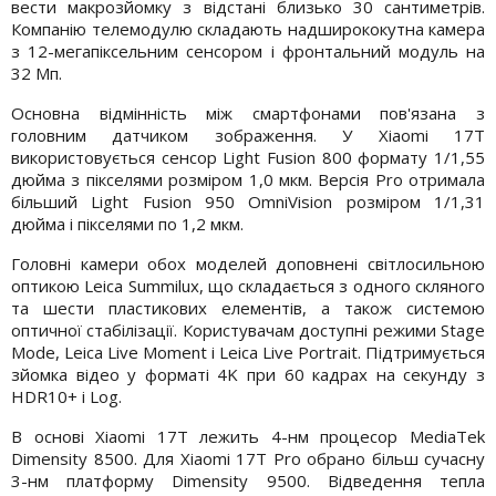
вести макрозйомку з відстані близько 30 сантиметрів.
Компанію телемодулю складають надширококутна камера
з 12-мегапіксельним сенсором і фронтальний модуль на
32 Мп.
Основна відмінність між смартфонами пов'язана з
головним датчиком зображення. У Xiaomi 17T
використовується сенсор Light Fusion 800 формату 1/1,55
дюйма з пікселями розміром 1,0 мкм. Версія Pro отримала
більший Light Fusion 950 OmniVision розміром 1/1,31
дюйма і пікселями по 1,2 мкм.
Головні камери обох моделей доповнені світлосильною
оптикою Leica Summilux, що складається з одного скляного
та шести пластикових елементів, а також системою
оптичної стабілізації. Користувачам доступні режими Stage
Mode, Leica Live Moment і Leica Live Portrait. Підтримується
зйомка відео у форматі 4K при 60 кадрах на секунду з
HDR10+ і Log.
В основі Xiaomi 17T лежить 4-нм процесор MediaTek
Dimensity 8500. Для Xiaomi 17T Pro обрано більш сучасну
3-нм платформу Dimensity 9500. Відведення тепла