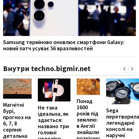
Samsung терміново оновлює смартфони Galaxy:
новий патч усуває 56 вразливостей
Внутри techno.bigmir.net
Понад
Магнітні
1600
Не така
Sega
бурі,
років під
ідеальна, як
перетворил
прогноз на
землею:
здається:
легендарні
6, 7, 8
в Англії
названо три
консолі на
серпня:
знайшли
головні
наручні
детальна
розкішну
недоліки