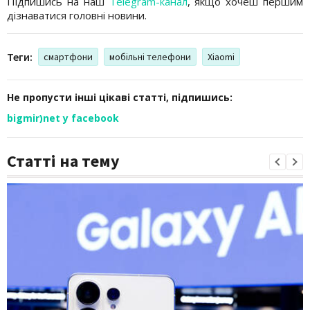
Підпишись на наш
Telegram-канал
, якщо хочеш першим
дізнаватися головні новини.
Теги:
смартфони
мобільні телефони
Xiaomi
Не пропусти інші цікаві статті, підпишись:
bigmir)net у facebook
Статті на тему