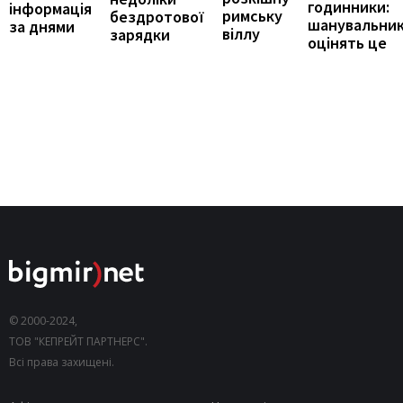
годинники:
інформація
римську
бездротової
шанувальни
за днями
віллу
зарядки
оцінять це
© 2000-2024,
ТОВ "КЕПРЕЙТ ПАРТНЕРС".
Всі права захищені.