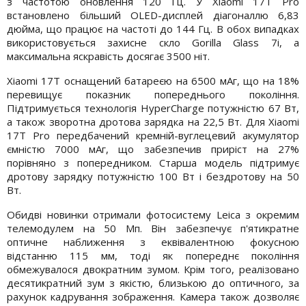
з частотою оновлення 120 Гц. У Xiaomi 17T Pro
встановлено більший OLED-дисплей діагоналлю 6,83
дюйма, що працює на частоті до 144 Гц. В обох випадках
використовується захисне скло Gorilla Glass 7i, а
максимальна яскравість досягає 3500 ніт.
Xiaomi 17T оснащений батареєю на 6500 мАг, що на 18%
перевищує показник попереднього покоління.
Підтримується технологія HyperCharge потужністю 67 Вт,
а також зворотна дротова зарядка на 22,5 Вт. Для Xiaomi
17T Pro передбачений кремній-вуглецевий акумулятор
ємністю 7000 мАг, що забезпечив приріст на 27%
порівняно з попередником. Старша модель підтримує
дротову зарядку потужністю 100 Вт і бездротову на 50
Вт.
Обидві новинки отримали фотосистему Leica з окремим
телемодулем на 50 Мп. Він забезпечує п'ятикратне
оптичне наближення з еквівалентною фокусною
відстанню 115 мм, тоді як попереднє покоління
обмежувалося двократним зумом. Крім того, реалізовано
десятикратний зум з якістю, близькою до оптичного, за
рахунок кадрування зображення. Камера також дозволяє