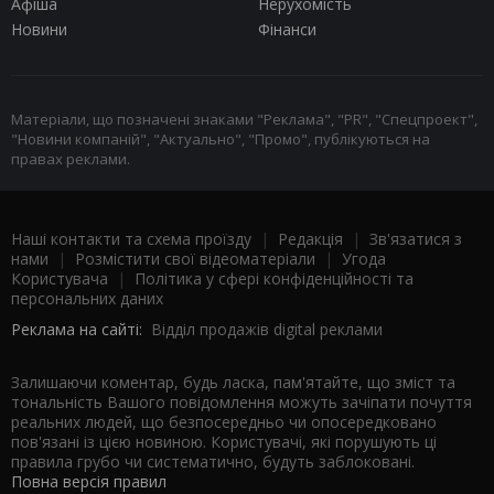
Афіша
Нерухомість
Новини
Фінанси
Матеріали, що позначені знаками "Реклама", "PR", "Спецпроект",
"Новини компаній", "Актуально", "Промо", публікуються на
правах реклами.
Наші контакти та схема проїзду
|
Редакція
|
Зв'язатися з
нами
|
Розмістити свої відеоматеріали
|
Угода
Користувача
|
Політика у сфері конфіденційності та
персональних даних
Реклама на сайті:
Відділ продажів digital реклами
Залишаючи коментар, будь ласка, пам'ятайте, що зміст та
тональність Вашого повідомлення можуть зачіпати почуття
реальних людей, що безпосередньо чи опосередковано
пов'язані із цією новиною. Користувачі, які порушують ці
правила грубо чи систематично, будуть заблоковані.
Повна версія правил