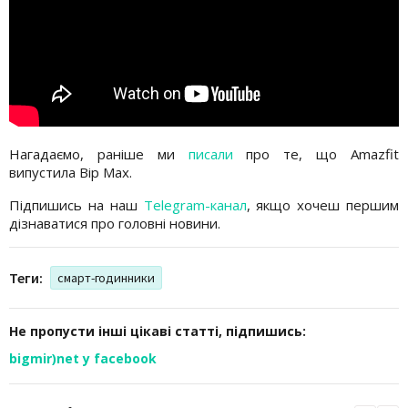
Нагадаємо, раніше ми
писали
про те, що Amazfit
випустила Bip Max.
Підпишись на наш
Telegram-канал
, якщо хочеш першим
дізнаватися про головні новини.
Теги:
смарт-годинники
Не пропусти інші цікаві статті, підпишись:
bigmir)net у facebook