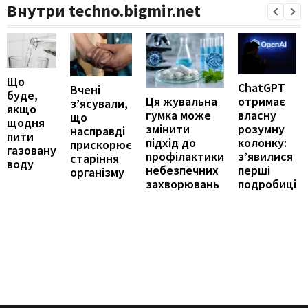
Внутри techno.bigmir.net
Що
ChatGPT
Вчені
буде,
отримає
Ця жувальна
з’ясували,
якщо
власну
гумка може
що
щодня
розумну
змінити
насправді
пити
колонку:
підхід до
прискорює
газовану
з’явилися
профілактики
старіння
воду
перші
небезпечних
організму
подробиці
захворювань