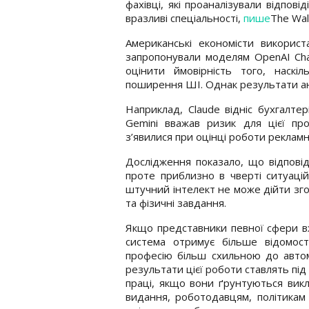
фахівці, які проаналізували відпов
вразливі спеціальності,
пише
The Wall
Американські економісти викорис
запропонували моделям OpenAI Chat
оцінити ймовірність того, наскі
поширення ШІ. Однак результати ана
Наприклад, Claude відніс бухгалтер
Gemini вважав ризик для цієї про
з’явилися при оцінці роботи рекламн
Дослідження показало, що відповіді
проте приблизно в чверті ситуацій
штучний інтелект не може дійти зг
та фізичні завдання.
Якщо представники певної сфери вж
система отримує більше відомос
професію більш схильною до автома
результати цієї роботи ставлять пі
праці, якщо вони ґрунтуються вик
видання, роботодавцям, політикам 