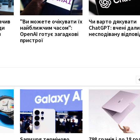
ачив
"Ви можете очікувати їх
Чи варто дякувати
ди
найближчим часом":
ChatGPT: вчені дали
з
OpenAI готує загадкові
несподівану відпові
пристрої
Samsung терміново
798 грамів і до 18 г