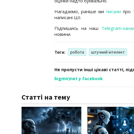
оцінки надто буквально.
Нагадаємо, раніше ми
писали
про т
написані ШІ.
Підпишись на наш
Telegram-кана
новини.
Теги:
робота
штучний інтелект
Не пропусти інші цікаві статті, пі
bigmir)net у facebook
Статті на тему