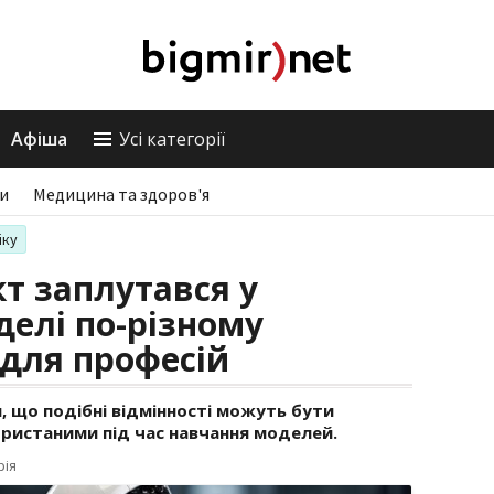
Афіша
Усі категорії
ри
Медицина та здоров'я
іку
т заплутався у
делі по-різному
 для професій
 що подібні відмінності можуть бути
ористаними під час навчання моделей.
рія