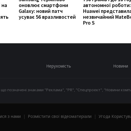
 на
оновлює смартфони
автономної роботи:
Galaxy: новий патч
Huawei представил
нять
усуває 56 вразливостей
незвичайний MateB
Pro S
Нерухомість
Новини
 що позначені знаками "Реклама", "PR", "Спецпроект", "Новини компа
ися з нами
|
Розмістити свої відеоматеріали
|
Угода Користув