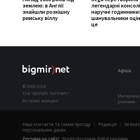
землею: в Англії
легендарні консолі
знайшли розкішну
наручні годинники:
римську віллу
шанувальники оці
це
Афіша
© 2000-2024,
ТОВ "КЕПРЕЙТ ПАРТНЕРС".
Матеріали,
Всі права захищені.
реклами.
Наші контакти та схема проїзду
|
Редакція
|
Зв'язат
персональних даних
Реклама на сайті:
Відділ продажів digital реклами