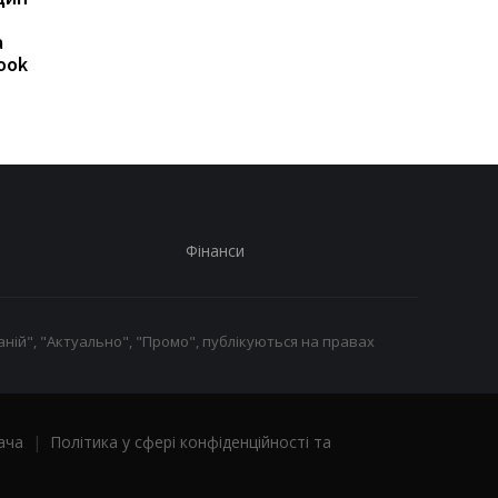
Watch GT: що вміють
товстого корпусу:
а
нові GT 7 та GT 7 Pro
Huawei представила
ook
новий Nova 16 SE
Фінанси
ній", "Актуально", "Промо", публікуються на правах
ача
|
Політика у сфері конфіденційності та