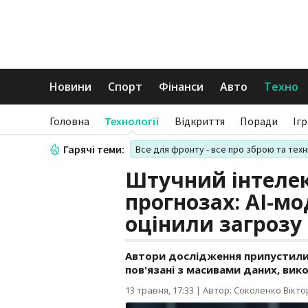
Новини
Спорт
Фінанси
Авто
Техно
Головна
Технології
Відкриття
Поради
Іг
Гарячі теми:
Все для фронту - все про зброю та техн
Штучний інтелек
прогнозах: AI-мо
оцінили загрозу
Автори дослідження припустили,
пов'язані з масивами даних, вик
13 травня, 17:33
|
Автор: Соколенко Вікто