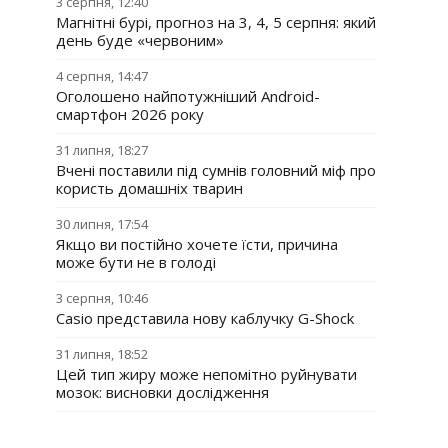
3 серпня, 12:40
Магнітні бурі, прогноз на 3, 4, 5 серпня: який
день буде «червоним»
4 серпня, 14:47
Оголошено найпотужніший Android-
смартфон 2026 року
31 липня, 18:27
Вчені поставили під сумнів головний міф про
користь домашніх тварин
30 липня, 17:54
Якщо ви постійно хочете їсти, причина
може бути не в голоді
3 серпня, 10:46
Casio представила нову каблучку G-Shock
31 липня, 18:52
Цей тип жиру може непомітно руйнувати
мозок: висновки дослідження