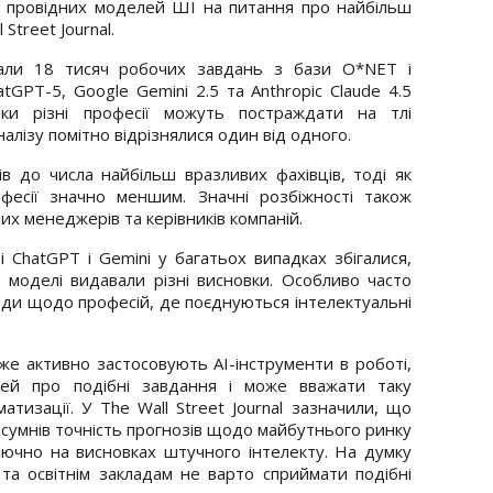
іді провідних моделей ШІ на питання про найбільш
 Street Journal.
тали 18 тисяч робочих завдань з бази O*NET і
GPT-5, Google Gemini 2.5 та Anthropic Claude 4.5
льки різні професії можуть постраждати на тлі
лізу помітно відрізнялися один від одного.
ів до числа найбільш вразливих фахівців, тоді як
фесії значно меншим. Значні розбіжності також
их менеджерів та керівників компаній.
 ChatGPT і Gemini у багатьох випадках збігалися,
 моделі видавали різні висновки. Особливо часто
оди щодо професій, де поєднуються інтелектуальні
е активно застосовують AI-інструменти в роботі,
тей про подібні завдання і може вважати таку
тизації. У The Wall Street Journal зазначили, що
д сумнів точність прогнозів щодо майбутнього ринку
лючно на висновках штучного інтелекту. На думку
та освітнім закладам не варто сприймати подібні