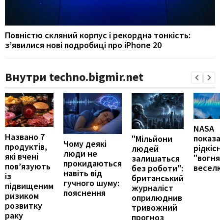
Повністю скляний корпус і рекордна тонкість:
з’явилися нові подробиці про iPhone 20
Внутри techno.bigmir.net
NASA
Названо 7
показ
"Мільйони
Чому деякі
продуктів,
рідкіс
людей
люди не
які вчені
"вогн
залишаться
прокидаються
пов’язують
весел
без роботи":
навіть від
із
британський
гучного шуму:
підвищеним
журналіст
пояснення
ризиком
оприлюднив
розвитку
тривожний
раку
прогноз