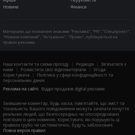
Новини
Фінанси
Матеріали, що позначені знаками "Реклама", "PR", "Спецпроект",
"Новини компаній", "Актуально", "Промо", публікуються на
правах реклами.
Наші контакти та схема проїзду
|
Редакція
|
Зв'язатися з
нами
|
Розмістити свої відеоматеріали
|
Угода
Користувача
|
Політика у сфері конфіденційності та
персональних даних
Реклама на сайті:
Відділ продажів digital реклами
Залишаючи коментар, будь ласка, пам'ятайте, що зміст та
тональність Вашого повідомлення можуть зачіпати почуття
реальних людей, що безпосередньо чи опосередковано
пов'язані із цією новиною. Користувачі, які порушують ці
правила грубо чи систематично, будуть заблоковані.
Повна версія правил