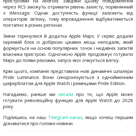
пристроями на Android. Завдяки цьому повідомлення
через RCS зможуть отримати рівень захисту, порівнянний
з iMessage. Однак доступність функції залежить від
операторів зв'язку, тому впровадження відбуватиметься
поетапно в різних регіонах.
Зміни торкнулися й додатка Apple Maps. У сервіс додали
окремий блок із добіркою цікавих місць неподалік, який
формується на основі популярних точок і недавніх запитів
власника пристрою. Одночасно Apple продовжує готувати
Maps до появи реклами, запуск якої очікується влітку.
Крім цього, компанія представила нові динамічні шпалери
Pride Luminance. Вони синхронізуються з однойменним
циферблатом для Apple Watch і ремінцями Pride Edition.
Нагадаємо, раніше ми
писали
про те, що Apple може
готувати революційну функцію для Apple Watch до 2028
року.
Підпишись на наш
Telegram-канал
, якщо хочеш першим
дізнаватися про головні новини.