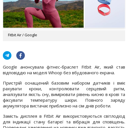
Fitbit Air / Google
Google анонсувала фітнес-браслет Fitbit Air, який став
відповіддю на моделі Whoop без вбудованого екрана.
Пристрій оснащений базовим набором датчиків і вміє
рахувати кроки, контролювати серцевий ритм,
аналізувати якість сну, вимірювати рівень кисню в крові та
фіксувати температуру шкіри. Повного заряду
акумулятора вистачає приблизно на сім днів роботи.
Замість дисплея в Fitbit Air використовуються світлодіод
для індикації стану батареї та вібрація для сповіщень.
Попереднє замовлення на новинку вже відкрито, вартість