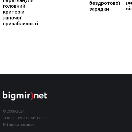
ри
бездротової
головний
ві
зарядки
критерій
жіночої
привабливості
© 2000-2024,
ТОВ "КЕПРЕЙТ ПАРТНЕРС".
Всі права захищені.