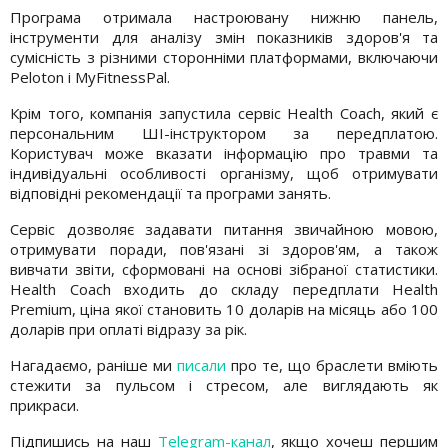
Програма отримала настроювану нижню панель,
інструменти для аналізу змін показників здоров'я та
сумісність з різними сторонніми платформами, включаючи
Peloton і MyFitnessPal.
Крім того, компанія запустила сервіс Health Coach, який є
персональним ШІ-інструктором за передплатою.
Користувач може вказати інформацію про травми та
індивідуальні особливості організму, щоб отримувати
відповідні рекомендації та програми занять.
Сервіс дозволяє задавати питання звичайною мовою,
отримувати поради, пов'язані зі здоров'ям, а також
вивчати звіти, сформовані на основі зібраної статистики.
Health Coach входить до складу передплати Health
Premium, ціна якої становить 10 доларів на місяць або 100
доларів при оплаті відразу за рік.
Нагадаємо, раніше ми
писали
про те, що браслети вміють
стежити за пульсом і стресом, але виглядають як
прикраси.
Підпишись на наш
Telegram-канал
, якщо хочеш першим