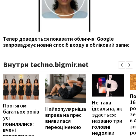
Тепер доведеться показати обличчя: Google
запроваджує новий спосіб входу в обліковий запис
Внутри techno.bigmir.net
П
16
Не така
Протягом
ро
ідеальна, як
Найпопулярніша
багатьох років
зе
здається:
вправа на прес
усі
в 
названо три
виявилася
помилялися:
з
головні
переоціненою
вчені
ро
недоліки
переглянули