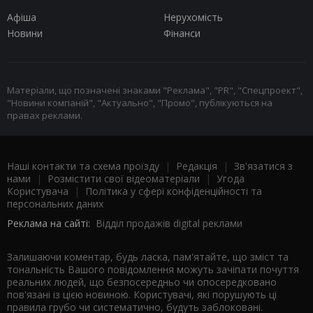
Афіша
Нерухомість
Новини
Фінанси
Матеріали, що позначені знаками "Реклама", "PR", "Спецпроект",
"Новини компаній", "Актуально", "Промо", публікуються на
правах реклами.
Наші контакти та схема проїзду
|
Редакція
|
Зв'язатися з
нами
|
Розмістити свої відеоматеріали
|
Угода
Користувача
|
Політика у сфері конфіденційності та
персональних даних
Реклама на сайті:
Відділ продажів digital реклами
Залишаючи коментар, будь ласка, пам'ятайте, що зміст та
тональність Вашого повідомлення можуть зачіпати почуття
реальних людей, що безпосередньо чи опосередковано
пов'язані із цією новиною. Користувачі, які порушують ці
правила грубо чи систематично, будуть заблоковані.