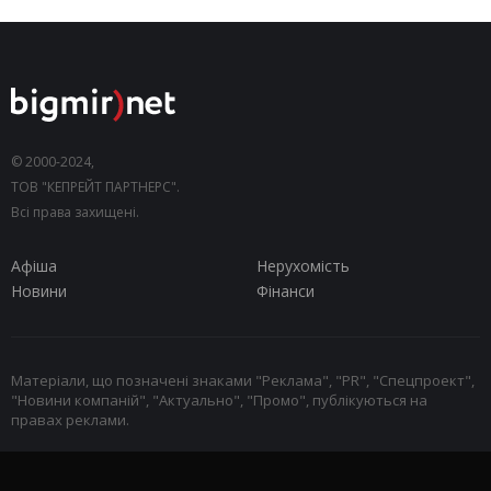
© 2000-2024,
ТОВ "КЕПРЕЙТ ПАРТНЕРС".
Всі права захищені.
Афіша
Нерухомість
Новини
Фінанси
Матеріали, що позначені знаками "Реклама", "PR", "Спецпроект",
"Новини компаній", "Актуально", "Промо", публікуються на
правах реклами.