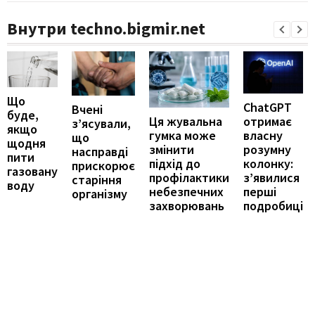
Внутри techno.bigmir.net
Що
ChatGPT
Вчені
буде,
отримає
Ця жувальна
з’ясували,
якщо
власну
гумка може
що
щодня
розумну
змінити
насправді
пити
колонку:
підхід до
прискорює
газовану
з’явилися
профілактики
старіння
воду
перші
небезпечних
організму
подробиці
захворювань