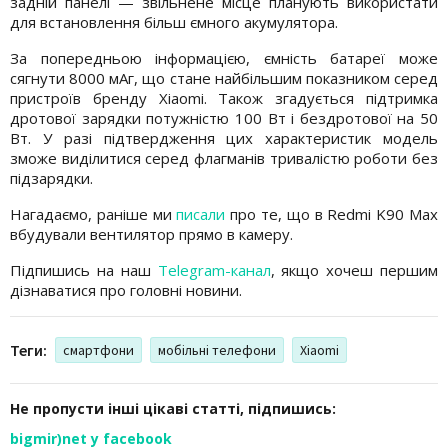
задній панелі — звільнене місце планують використати
для встановлення більш ємного акумулятора.
За попередньою інформацією, ємність батареї може
сягнути 8000 мАг, що стане найбільшим показником серед
пристроїв бренду Xiaomi. Також згадується підтримка
дротової зарядки потужністю 100 Вт і бездротової на 50
Вт. У разі підтвердження цих характеристик модель
зможе виділитися серед флагманів тривалістю роботи без
підзарядки.
Нагадаємо, раніше ми
писали
про те, що в Redmi K90 Max
вбудували вентилятор прямо в камеру.
Підпишись на наш
Telegram-канал
, якщо хочеш першим
дізнаватися про головні новини.
Теги:
смартфони
мобільні телефони
Xiaomi
Не пропусти інші цікаві статті, підпишись:
bigmir)net у facebook